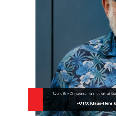
HISTORIE
TEORI
Svend Erik Christensen er medlem af Ko
FOTO: Klaus-Henri