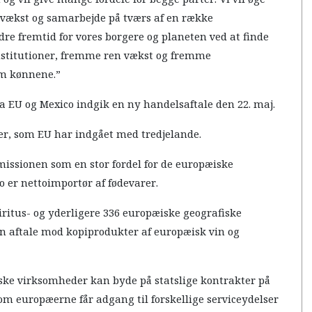
og vækst og samarbejde på tværs af en række
re fremtid for vores borgere og planeten ved at finde
 institutioner, fremme ren vækst og fremme
em kønnene.”
a EU og Mexico indgik en ny handelsaftale den 22. maj.
er, som EU har indgået med tredjelande.
ssionen som en stor fordel for de europæiske
 er nettoimportør af fødevarer.
piritus- og yderligere 336 europæiske geografiske
 en aftale mod kopiprodukter af europæisk vin og
iske virksomheder kan byde på statslige kontrakter på
m europæerne får adgang til forskellige serviceydelser