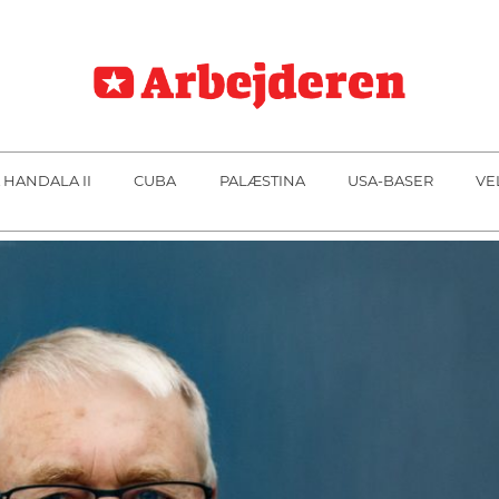
 HANDALA II
CUBA
PALÆSTINA
USA-BASER
VE