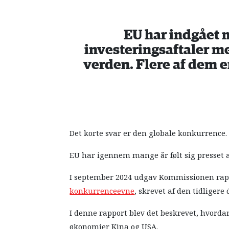
EU har indgået 
investeringsaftaler m
verden. Flere af dem 
Det korte svar er den globale konkurrence.
EU har igennem mange år følt sig presset 
I september 2024 udgav Kommissionen ra
konkurrenceevne
, skrevet af den tidliger
I denne rapport blev det beskrevet, hvord
økonomier Kina og USA.