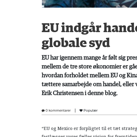
EU indgår hande
globale syd
EU har igennem mange år følt sig pr
mellem de tre store økonomier er gået 
hvordan forholdet mellem EU og Kina vi
tættere samarbejde om handel, eller 
Erik Christensen i denne blog.
|
0 kommentarer
Populær
“EU og Mexico er forpligtet til et tæt stra
fastlægger vores fælles vision for fremtiden