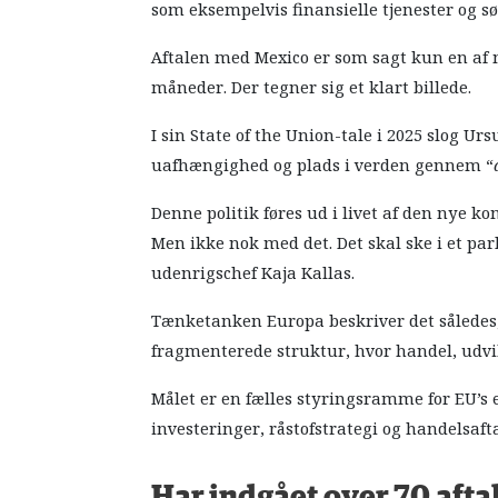
som eksempelvis finansielle tjenester og sø
Aftalen med Mexico er som sagt kun en af 
måneder. Der tegner sig et klart billede.
I sin State of the Union-tale i 2025 slog Urs
uafhængighed og plads i verden gennem “
Denne politik føres ud i livet af den nye k
Men ikke nok med det. Det skal ske i et pa
udenrigschef Kaja Kallas.
Tænketanken Europa beskriver det således,
fragmenterede struktur, hvor handel, udvikl
Målet er en fælles styringsramme for EU’s 
investeringer, råstofstrategi og handelsafta
Har indgået over 70 afta