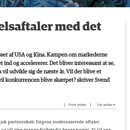
lsaftaler med det
esset af USA og Kina. Kampen om markederne
ind og accelererer. Det bliver interessant at se,
l udvikle sig de næste år. Vil der blive et
vil konkurrencen blive skærpet? skriver Svend
|
|
Print artikel
Del artikel
tegisk partnerskab. Dagens moderniserede aftaler
 og vil give mange fordele for begge parter. Vi vil øge