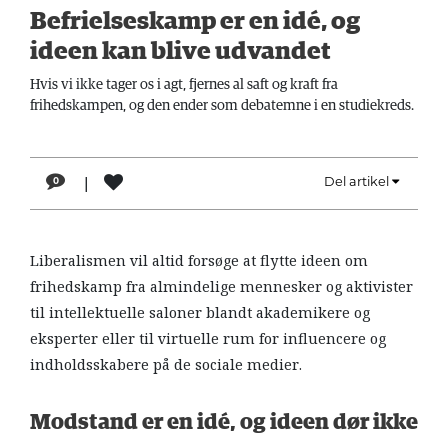
LÆSER
Befrielseskamp er en idé, og
TIL
ideen kan blive udvandet
LÆSER
Hvis vi ikke tager os i agt, fjernes al saft og kraft fra
NAVNE
frihedskampen, og den ender som debatemne i en studiekreds.
HISTORIE
|
Del artikel
0
TEORI
OM
ARBEJDEREN
Liberalismen vil altid forsøge at flytte ideen om
frihedskamp fra almindelige mennesker og aktivister
til intellektuelle saloner blandt akademikere og
eksperter eller til virtuelle rum for influencere og
indholdsskabere på de sociale medier.
Modstand er en idé, og ideen dør ikke