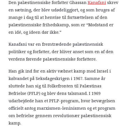
Den palæstinensiske forfatter Ghassan
Kanafani
skrev
en sætning, der blev udødeliggjort, og som bruges af
mange i dag til at henvise til fortsættelsen af den
palæstinensiske frihedskamp, som er “Modstand er
en idé, og ideen dør ikke.”
Kanafani var en fremtrædende palæstinensisk
politiker og forfatter, der bliver anset som en af den
verdens førende palæstinensiske forfattere.
Han gik ind for en aktiv væbnet kamp mod Israel i
kølvandet på Seksdageskrigen i 1967. Samme år
sluttede han sig til Folkefronten til Palæstinas
Befrielse (PFLP) og blev dens talsmand. I 1969
udarbejdede han et PFLP-program, hvor bevægelsen
officielt antog marxismen-leninismen og et program
om befrielse gennem revolutionær palæstinensisk
kamp.