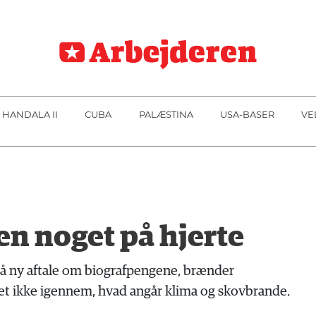
 HANDALA II
CUBA
PALÆSTINA
USA-BASER
VE
n noget på hjerte
på ny aftale om biografpengene, brænder
 ikke igennem, hvad angår klima og skovbrande.