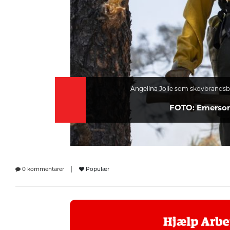
Angelina Jolie som skovbrand
FOTO: Emerson
|
0 kommentarer
Populær