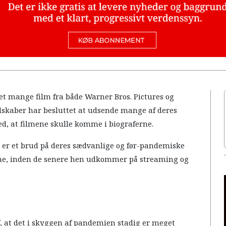
ket mange film fra både Warner Bros. Pictures og
selskaber har besluttet at udsende mange af deres
ed, at filmene skulle komme i biograferne.
e er et brud på deres sædvanlige og før-pandemiske
ene, inden de senere hen udkommer på streaming og
f, at det i skyggen af pandemien stadig er meget