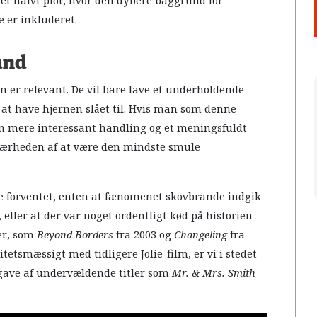
 et halvt plot, hvor den dybere baggrund for
 er inkluderet.
and
n er relevant. De vil bare lave et underholdende
 at have hjernen slået til. Hvis man som denne
n mere interessant handling og et meningsfuldt
 nærheden af at være den mindste smule
 forventet, enten at fænomenet skovbrande indgik
 eller at der var noget ordentligt kød på historien
ter, som
Beyond Borders
fra 2003 og
Changeling
fra
etsmæssigt med tidligere Jolie-film, er vi i stedet
gave af undervældende titler som
Mr. & Mrs. Smith