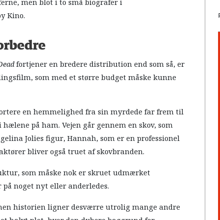
erne, men blot i to små biografer i
y Kino.
forbedre
Dead
fortjener en bredere distribution end som så, er
ndingsfilm, som med et større budget måske kunne
ortere en hemmelighed fra sin myrdede far frem til
i hælene på ham. Vejen går gennem en skov, som
gelina Jolies figur, Hannah, som er en professionel
ktører bliver også truet af skovbranden.
truktur, som måske nok er skruet udmærket
på noget nyt eller anderledes.
 men historien ligner desværre utrolig mange andre