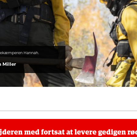
sbekæmperen Hannah.
 Miller