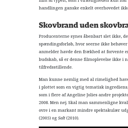
film af typen, som i virkeligheden kun har
handlingen ganske enkelt overhovedet ikke
Skovbrand uden skovbr
Producenterne synes åbenbart slet ikke, de
spændingsforløb, hvor seerne ikke behøver
anmelder havde den frækhed at forvente e
budskab, så er denne filmoplevelse ikke i
tilfredsstillende.
Man kunne nemlig med al rimelighed have
i plottet som en vigtig tematisk ingrediens,
som i flere af Angeline Jolies andre projek
2008. Men nej. Skal man sammenligne kvalit
ovre i en markant mindre spektakulær ud
(2005) og
Salt
(2010).