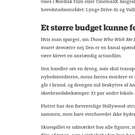
vises i Nordisk Film eller CinemaxX-biograf
hovedstadsområdet: Lynge Drive-In og Valb
Et større budget kunne 
Hvis man spørger, om
Those Who Wish Me
svaret desværre nej. Den er en banal spæ
være blevet en anstændig actionfilm.
Den handler om en dreng, som skal transp
nyhedsmedierne, mens farens mordere er 
går i brand, og drengen må beskyttes af An
skovbrandsbekæmper. Et par andre lokale a
Plottet har den forventelige Hollywood-s
sammen, men bare overhovedet ikke byder 
Skuespillet er udmærket hos alle figurer,