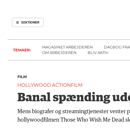
ARBEJDEREN
SOUNDCLOUD
ABONNER
LOG IND
SEKTIONER
MENER
SEKTIONER
FAGLIGT
OM
INDLAND
ARBEJDEREN
MAGASINET ARBEJDEREN
DAGBOG FRA
TEMAER:
UDLAND
OM ARBEJDEREN
BLIV AKTIV
KULTUR
KALENDER
FILM
BLOGS
HOLLYWOOD ACTIONFILM
DEBAT
Banal spænding ude
LÆSER
TIL
Mens biografer og streamingtjenester venter 
LÆSER
hollywoodfilmen Those Who Wish Me Dead slet
NAVNE