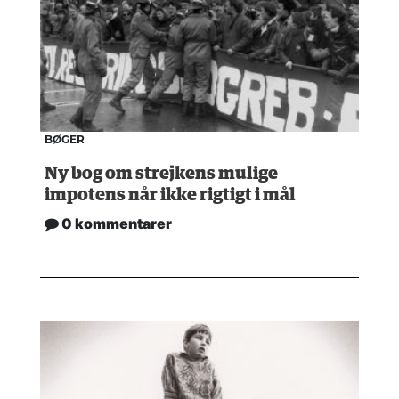
BØGER
Ny bog om strejkens mulige
impotens når ikke rigtigt i mål
0 kommentarer