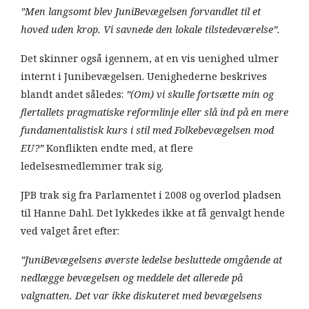
”Men langsomt blev JuniBevægelsen forvandlet til et
hoved uden krop. Vi savnede den lokale tilstedeværelse”.
Det skinner også igennem, at en vis uenighed ulmer
internt i Junibevægelsen. Uenighederne beskrives
blandt andet således:
”(Om) vi skulle fortsætte min og
flertallets pragmatiske reformlinje eller slå ind på en mere
fundamentalistisk kurs i stil med Folkebevægelsen mod
EU?”
Konflikten endte med, at flere
ledelsesmedlemmer trak sig.
JPB trak sig fra Parlamentet i 2008 og overlod pladsen
til Hanne Dahl. Det lykkedes ikke at få genvalgt hende
ved valget året efter:
”JuniBevægelsens øverste ledelse besluttede omgående at
nedlægge bevægelsen og meddele det allerede på
valgnatten. Det var ikke diskuteret med bevægelsens