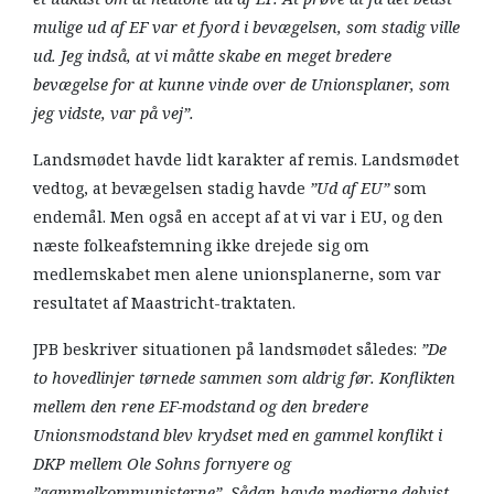
mulige ud af EF var et fyord i bevægelsen, som stadig ville
ud. Jeg indså, at vi måtte skabe en meget bredere
bevægelse for at kunne vinde over de Unionsplaner, som
jeg vidste, var på vej”.
Landsmødet havde lidt karakter af remis. Landsmødet
vedtog, at bevægelsen stadig havde
”Ud af EU”
som
endemål. Men også en accept af at vi var i EU, og den
næste folkeafstemning ikke drejede sig om
medlemskabet men alene unionsplanerne, som var
resultatet af Maastricht-traktaten.
JPB beskriver situationen på landsmødet således:
”De
to hovedlinjer tørnede sammen som aldrig før. Konflikten
mellem den rene EF-modstand og den bredere
Unionsmodstand blev krydset med en gammel konflikt i
DKP mellem Ole Sohns fornyere og
”gammelkommunisterne”. Sådan havde medierne delvist