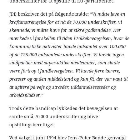
underskrifter for at opstille til EU-parlamentet.
JPB beskriver det på følgende måde:
”Vi måtte lave en
kraftanstrengelse for at nå de 70.000 underskrifter, vi
skønnede, vi måtte have for at sikre godkendelse. Her
mærkede vi forskellen til tiden i Folkebevægelsen, hvor de
kommunistiske aktivister havde indsamlet over 100.000
af de 125.000 indsamlede underskrifter. Vi havde ingen
småpartier med super-aktive medlemmer, som skulle
være fortrop i JuniBevægelsen. Vi havde flere lærere,
præster og anden middelstand og kun få, der var vant til
at agitere på veje og stræder, uddannelsessteder og
arbejdspladser.”
Trods dette handicap lykkedes det bevægelsen at
samle små 70.000 underskrifter og blive
opstillingsberettiget.
Ved valget i juni 1994 blev Jens-Peter Bonde genvalgt