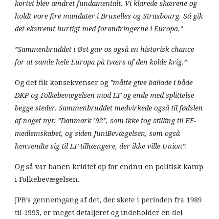
kortet blev ændret fundamentalt. Vi klarede skærene og
holdt vore fire mandater i Bruxelles og Strasbourg. Så gik
det ekstremt hurtigt med forandringerne i Europa.”
”Sammenbruddet i Øst gav os også en historisk chance
for at samle hele Europa på tværs af den kolde krig.”
Og det fik konsekvenser og
”måtte give ballade i både
DKP og Folkebevægelsen mod EF og ende med splittelse
begge steder. Sammenbruddet medvirkede også til fødslen
af noget nyt: ”Danmark ’92”, som ikke tog stilling til EF-
medlemskabet, og siden JuniBevægelsen, som også
henvendte sig til EF-tilhængere, der ikke ville Union”.
Og så var banen kridtet op for endnu en politisk kamp
i Folkebevægelsen.
JPB’s gennemgang af det, der skete i perioden fra 1989
til 1993, er meget detaljeret og indeholder en del