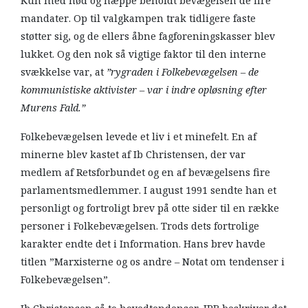
Kun med nød og næppe beholdt bevægelsen de fire
mandater. Op til valgkampen trak tidligere faste
støtter sig, og de ellers åbne fagforeningskasser blev
lukket. Og den nok så vigtige faktor til den interne
svækkelse var, at
”rygraden i Folkebevægelsen – de
kommunistiske aktivister – var i indre opløsning efter
Murens Fald.”
Folkebevægelsen levede et liv i et minefelt. En af
minerne blev kastet af Ib Christensen, der var
medlem af Retsforbundet og en af bevægelsens fire
parlamentsmedlemmer. I august 1991 sendte han et
personligt og fortroligt brev på otte sider til en række
personer i Folkebevægelsen. Trods dets fortrolige
karakter endte det i Information. Hans brev havde
titlen ”Marxisterne og os andre – Notat om tendenser i
Folkebevægelsen”.