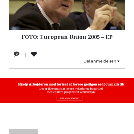
LÆSER
TIL
LÆSER
NAVNE
FOTO: European Union 2005 – EP
HISTORIE
|
0
TEORI
Del anmeldelsen
OM
ARBEJDEREN