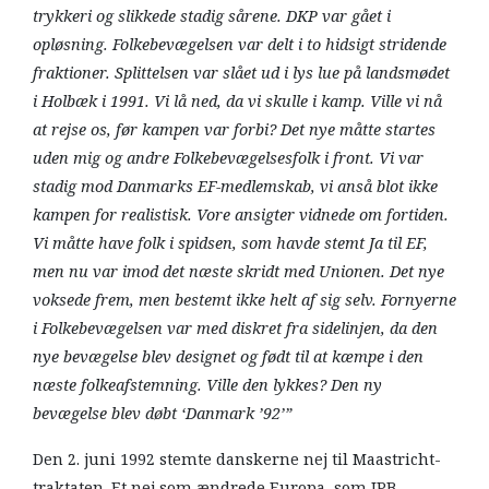
trykkeri og slikkede stadig sårene. DKP var gået i
opløsning. Folkebevægelsen var delt i to hidsigt stridende
fraktioner. Splittelsen var slået ud i lys lue på landsmødet
i Holbæk i 1991. Vi lå ned, da vi skulle i kamp. Ville vi nå
at rejse os, før kampen var forbi? Det nye måtte startes
uden mig og andre Folkebevægelsesfolk i front. Vi var
stadig mod Danmarks EF-medlemskab, vi anså blot ikke
kampen for realistisk. Vore ansigter vidnede om fortiden.
Vi måtte have folk i spidsen, som havde stemt Ja til EF,
men nu var imod det næste skridt med Unionen. Det nye
voksede frem, men bestemt ikke helt af sig selv. Fornyerne
i Folkebevægelsen var med diskret fra sidelinjen, da den
nye bevægelse blev designet og født til at kæmpe i den
næste folkeafstemning. Ville den lykkes? Den ny
bevægelse blev døbt ‘Danmark ’92’”
Den 2. juni 1992 stemte danskerne nej til Maastricht-
traktaten. Et nej som ændrede Europa, som JPB