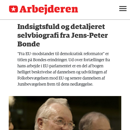
ANMELDELSE
SEKTIONER
Indsigtsfuld og detaljeret
ARBEJDEREN
SOUNDCLOUD
LOG IND
ABONNER
selvbiografi fra Jens-Peter
MENER
Bonde
FAGLIGT
"Fra EU–modstander til demokratisk reformator” er
titlen på Bondes erindringer. Ud over fortællinger fra
INDLAND
hans arbejde i EU-parlamentet er en del af bogen
helliget beskrivelse af dannelsen og udviklingen af
UDLAND
Folkebevægelsen mod EU og senere dannelsen af
Junibevægelsen frem til dens nedlæggelse.
KULTUR
KALENDER
BLOGS
DEBAT