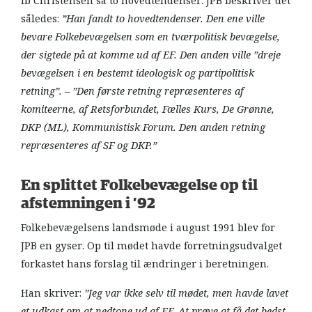
Ib Christensen så to hovedtendenser. JPB beskriver det
således:
”Han fandt to hovedtendenser. Den ene ville
bevare Folkebevægelsen som en tværpolitisk bevægelse,
der sigtede på at komme ud af EF. Den anden ville ”dreje
bevægelsen i en bestemt ideologisk og partipolitisk
retning”. – ”Den første retning repræsenteres af
komiteerne, af Retsforbundet, Fælles Kurs, De Grønne,
DKP (ML), Kommunistisk Forum. Den anden retning
repræsenteres af SF og DKP.”
En splittet Folkebevægelse op til
afstemningen i ’92
Folkebevægelsens landsmøde i august 1991 blev for
JPB en gyser. Op til mødet havde forretningsudvalget
forkastet hans forslag til ændringer i beretningen.
Han skriver:
”Jeg var ikke selv til mødet, men havde lavet
et udkast om at nedtone ud af EF. At prøve at få det bedst