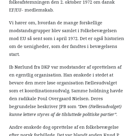
folkeafstemningen den 2. oktober 1972 om dansk
EF/EU- medlemskab.
Vi hører om, hvordan de mange forskellige
modstandsgrupper blev samlet i Folkebevægelsen
mod EU så sent som i april 1972. Det er også historien
om de uenigheder, som der fandtes i bevægelsens
start.
Ib Nørlund fra DKP var modstander af oprettelsen af
en egentlig organisation. Han ønskede i stedet at
bevare den mere løse organisation Fællesudvalget
som et koordinationsudvalg. Samme holdning havde
den radikale Poul Overgaard Nielsen. Deres
begrundelse beskriver JPB som
”Den (Fællesudvalget)
kunne lettere styres af de tilsluttede politiske partier”
.
Andre ønskede dog oprettelse af en folkebevægelse
efter norsk forbillede. Det var blandt anden Knud P.