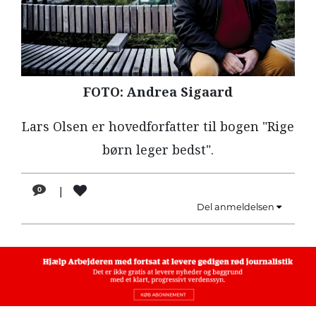
LÆSER
TIL
LÆSER
NAVNE
FOTO: Andrea Sigaard
HISTORIE
Lars Olsen er hovedforfatter til bogen "Rige
TEORI
børn leger bedst".
OM
ARBEJDEREN
|
0
Del anmeldelsen