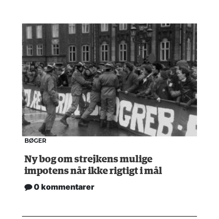
BØGER
Ny bog om strejkens mulige
impotens når ikke rigtigt i mål
0 kommentarer