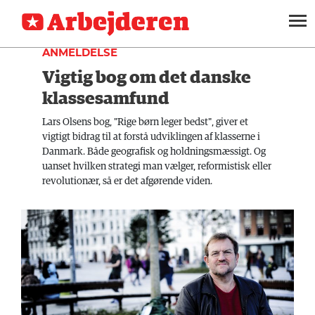
BØGER
SEKTIONER
ANMELDELSE
Vigtig bog om det danske
ARBEJDEREN
SOUNDCLOUD
LOG IND
ABONNER
MENER
klassesamfund
FAGLIGT
Lars Olsens bog, "Rige børn leger bedst", giver et
vigtigt bidrag til at forstå udviklingen af klasserne i
INDLAND
Danmark. Både geografisk og holdningsmæssigt. Og
uanset hvilken strategi man vælger, reformistisk eller
UDLAND
revolutionær, så er det afgørende viden.
KULTUR
KALENDER
BLOGS
DEBAT