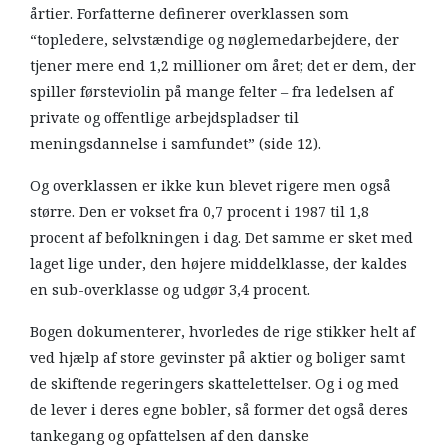
årtier. Forfatterne definerer overklassen som
“topledere, selvstændige og nøglemedarbejdere, der
tjener mere end 1,2 millioner om året; det er dem, der
spiller førsteviolin på mange felter – fra ledelsen af
private og offentlige arbejdspladser til
meningsdannelse i samfundet” (side 12).
Og overklassen er ikke kun blevet rigere men også
større. Den er vokset fra 0,7 procent i 1987 til 1,8
procent af befolkningen i dag. Det samme er sket med
laget lige under, den højere middelklasse, der kaldes
en sub-overklasse og udgør 3,4 procent.
Bogen dokumenterer, hvorledes de rige stikker helt af
ved hjælp af store gevinster på aktier og boliger samt
de skiftende regeringers skattelettelser. Og i og med
de lever i deres egne bobler, så former det også deres
tankegang og opfattelsen af den danske