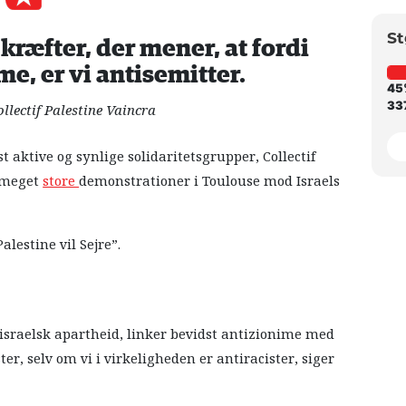
St
kræfter, der mener, at fordi
me, er vi antisemitter.
45
337
llectif Palestine Vaincra
aktive og synlige solidaritetsgrupper, Collectif
i meget
store
demonstrationer i Toulouse mod Israels
alestine vil Sejre”.
r israelsk apartheid, linker bevidst antizionime med
er, selv om vi i virkeligheden er antiracister, siger