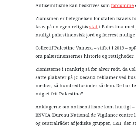
Antisemitisme kan beskrives som
fordomme
Zionismen er betegnelsen for staten Israels bæ
krav på en egen religiøs
stat
i Palæstina med 
muligt palæstinensisk jord og færrest mulige
Collectif Palestine Vaincra – stiftet i 2019 – o
om palæstinensernes historie og rettigheder.
Zionisterne i Frankrig så for alvor rødt, da Col
satte plakater på JC Decaux-reklamer ved buss
medier, så hundredtusinder så dem. De bar tek
mig et frit Palæstina”.
Anklagerne om antisemitisme kom hurtigt – 
BNVCA (Bureau National de Vigilance contre 
og centralrådet af jødiske grupper, CRIF, der s