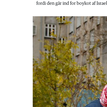
HISTORIE
fordi den går ind for boykot af Isr
TEORI