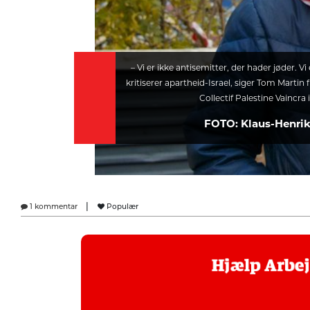
– Vi er ikke antisemitter, der hader jøder. 
kritiserer apartheid-Israel, siger Tom Martin
Collectif Palestine Vaincra
FOTO: Klaus-Henri
|
1 kommentar
Populær