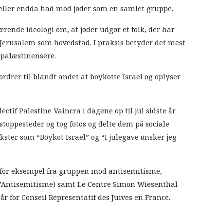
eller endda had mod jøder som en samlet gruppe.
rende ideologi om, at jøder udgør et folk, der har
Jerusalem som hovedstad. I praksis betyder det mest
 palæstinensere.
pfordrer til blandt andet at boykotte Israel og oplyser
lectif Palestine Vaincra i dagene op til jul sidste år
toppesteder og tog fotos og delte dem på sociale
ster som “Boykot Israel” og “I julegave ønsker jeg
for eksempel fra gruppen mod antisemitisme,
l’Antisemitisme) samt Le Centre Simon Wiesenthal
tår for Conseil Representatif des Juives en France.