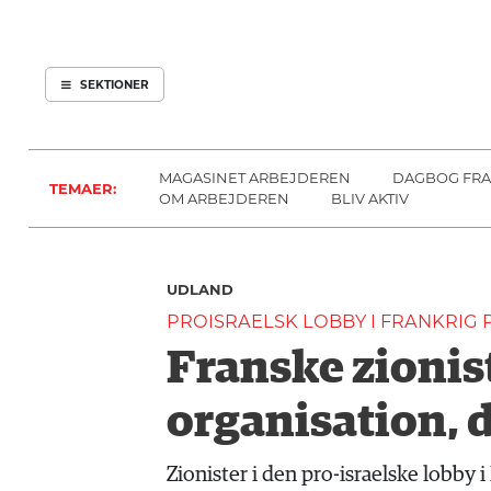
ARBEJDEREN
SOUNDCLOUD
ABONNER
LOG IND
SEKTIONER
MENER
SEKTIONER
FAGLIGT
OM
INDLAND
ARBEJDEREN
MAGASINET ARBEJDEREN
DAGBOG FRA
TEMAER:
UDLAND
OM ARBEJDEREN
BLIV AKTIV
KULTUR
KALENDER
UDLAND
BLOGS
PROISRAELSK LOBBY I FRANKRIG 
DEBAT
Franske zionis
LÆSER
TIL
organisation, d
LÆSER
NAVNE
Zionister i den pro-israelske lobby 