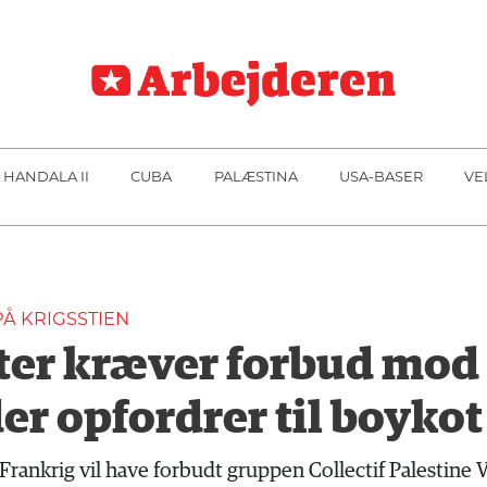
 HANDALA II
CUBA
PALÆSTINA
USA-BASER
VE
PÅ KRIGSSTIEN
ter kræver forbud mod
er opfordrer til boykot 
i Frankrig vil have forbudt gruppen Collectif Palestine 