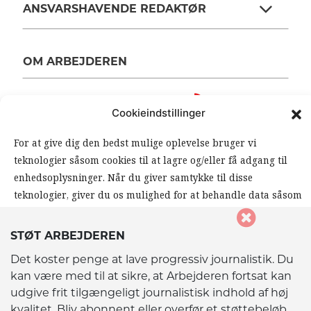
ANSVARSHAVENDE REDAKTØR
OM ARBEJDEREN
RSS FEEDS
SOUNDCLOUD
Cookieindstillinger
For at give dig den bedst mulige oplevelse bruger vi
FØLG ARBEJDEREN
teknologier såsom cookies til at lagre og/eller få adgang til
|
|
enhedsoplysninger. Når du giver samtykke til disse
teknologier, giver du os mulighed for at behandle data såsom
din browseradfærd eller unikke ID’er på dette website. Hvis
du ikke giver samtykke eller trækker dit samtykke tilbage,
STØT ARBEJDEREN
kan det påvirke visse funktioner og muligheder på
Det koster penge at lave progressiv journalistik. Du
hjemmesiden negativt.
kan være med til at sikre, at Arbejderen fortsat kan
udgive frit tilgængeligt journalistisk indhold af høj
© 2026 Arbejderen. Alle rettigheder forbeholdes.
kvalitet. Bliv abonnent eller overfør et støttebeløb.