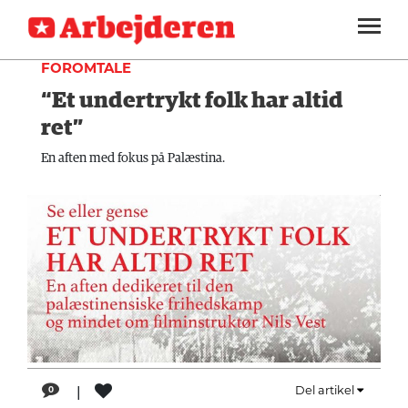
KULTUR
SEKTIONER
FOROMTALE
“Et undertrykt folk har altid
ARBEJDEREN
SOUNDCLOUD
LOG IND
ABONNER
MENER
ret”
FAGLIGT
En aften med fokus på Palæstina.
INDLAND
UDLAND
KULTUR
KALENDER
BLOGS
DEBAT
|
Del artikel
0