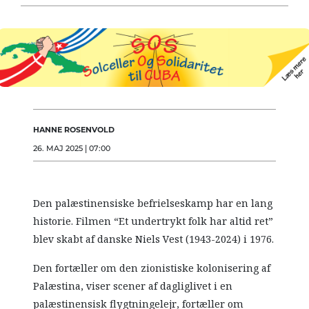
LÆSER
TIL
LÆSER
NAVNE
HISTORIE
TEORI
HANNE ROSENVOLD
26. MAJ 2025 | 07:00
OM
ARBEJDEREN
Den palæstinensiske befrielseskamp har en lang
historie. Filmen “Et undertrykt folk har altid ret”
blev skabt af danske Niels Vest (1943-2024) i 1976.
Den fortæller om den zionistiske kolonisering af
Palæstina, viser scener af dagliglivet i en
palæstinensisk flygtningelejr, fortæller om