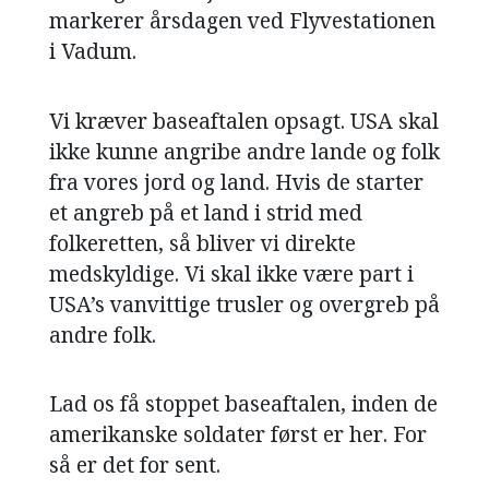
markerer årsdagen ved Flyvestationen
NAVNE
i Vadum.
HISTORIE
Vi kræver baseaftalen opsagt. USA skal
TEORI
ikke kunne angribe andre lande og folk
fra vores jord og land. Hvis de starter
et angreb på et land i strid med
folkeretten, så bliver vi direkte
medskyldige. Vi skal ikke være part i
USA’s vanvittige trusler og overgreb på
andre folk.
Lad os få stoppet baseaftalen, inden de
amerikanske soldater først er her. For
så er det for sent.