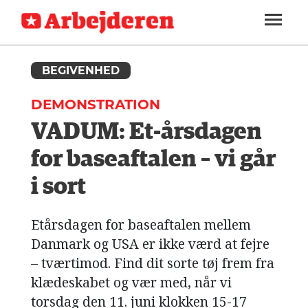
ARBEJDEREN
SOUNDCLOUD
LOG IND
ABONNER
MENER
SEKTIONER
FAGLIGT
BEGIVENHED
OM
INDLAND
ARBEJDEREN
DEMONSTRATION
UDLAND
VADUM: Et-årsdagen
KULTUR
for baseaftalen – vi går
KALENDER
i sort
BLOGS
Etårsdagen for baseaftalen mellem
DEBAT
Danmark og USA er ikke værd at fejre
– tværtimod. Find dit sorte tøj frem fra
LÆSER
TIL
klædeskabet og vær med, når vi
LÆSER
torsdag den 11. juni klokken 15-17