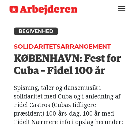
ARBEJDEREN
SOUNDCLOUD
LOG IND
ABONNER
MENER
SEKTIONER
FAGLIGT
BEGIVENHED
OM
INDLAND
ARBEJDEREN
SOLIDARITETSARRANGEMENT
UDLAND
KØBENHAVN: Fest for
KULTUR
Cuba – Fidel 100 år
KALENDER
Spisning, taler og dansemusik i
BLOGS
solidaritet med Cuba og i anledning af
Fidel Castros (Cubas tidligere
DEBAT
præsident) 100-års-dag, 100 år med
LÆSER
Fidel! Nærmere info i opslag herunder:
TIL
LÆSER