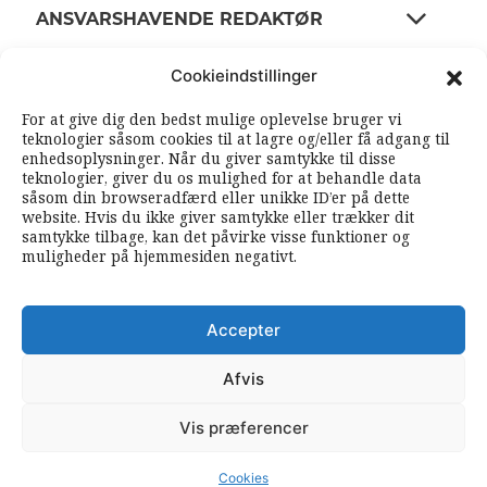
ANSVARSHAVENDE REDAKTØR
Cookieindstillinger
OM ARBEJDEREN
For at give dig den bedst mulige oplevelse bruger vi
teknologier såsom cookies til at lagre og/eller få adgang til
enhedsoplysninger. Når du giver samtykke til disse
RSS FEEDS
SOUNDCLOUD
teknologier, giver du os mulighed for at behandle data
såsom din browseradfærd eller unikke ID’er på dette
website. Hvis du ikke giver samtykke eller trækker dit
samtykke tilbage, kan det påvirke visse funktioner og
FØLG ARBEJDEREN
muligheder på hjemmesiden negativt.
|
|
Accepter
Afvis
Vis præferencer
© 2026 Arbejderen. Alle rettigheder forbeholdes.
Cookies