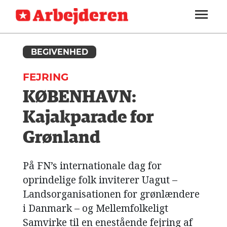
ARBEJDEREN
SOUNDCLOUD
LOG IND
ABONNER
MENER
SEKTIONER
FAGLIGT
BEGIVENHED
OM
INDLAND
ARBEJDEREN
FEJRING
UDLAND
KØBENHAVN:
KULTUR
Kajakparade for
KALENDER
Grønland
BLOGS
På FN’s internationale dag for
DEBAT
oprindelige folk inviterer Uagut –
Landsorganisationen for grønlændere
LÆSER
TIL
i Danmark – og Mellemfolkeligt
LÆSER
Samvirke til en enestående fejring af