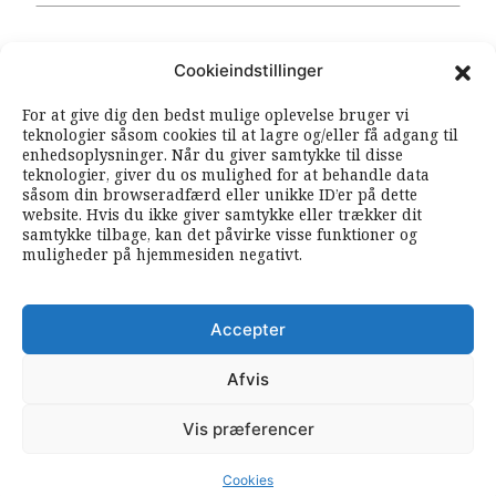
OM ARBEJDEREN
Cookieindstillinger
For at give dig den bedst mulige oplevelse bruger vi
RSS FEEDS
SOUNDCLOUD
teknologier såsom cookies til at lagre og/eller få adgang til
enhedsoplysninger. Når du giver samtykke til disse
teknologier, giver du os mulighed for at behandle data
såsom din browseradfærd eller unikke ID’er på dette
FØLG ARBEJDEREN
website. Hvis du ikke giver samtykke eller trækker dit
|
|
samtykke tilbage, kan det påvirke visse funktioner og
muligheder på hjemmesiden negativt.
Accepter
Afvis
Vis præferencer
Copyright © 2020 All Rights Reserved - Dagbladet Arbejderen
Webdesign og daglig drift:
tetrabit.coop
Cookies