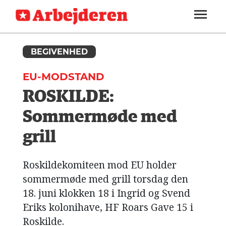
ARBEJDEREN
SOUNDCLOUD
LOG IND
ABONNER
MENER
SEKTIONER
FAGLIGT
BEGIVENHED
OM
INDLAND
ARBEJDEREN
EU-MODSTAND
UDLAND
ROSKILDE:
KULTUR
Sommermøde med
KALENDER
grill
BLOGS
Roskildekomiteen mod EU holder
DEBAT
sommermøde med grill torsdag den
18. juni klokken 18 i Ingrid og Svend
LÆSER
TIL
Eriks kolonihave, HF Roars Gave 15 i
LÆSER
Roskilde.