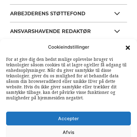
ARBEJDERENS STØTTEFOND
ANSVARSHAVENDE REDAKTØR
Cookieindstillinger
OM ARBEJDEREN
For at give dig den bedst mulige oplevelse bruger vi
teknologier såsom cookies til at lagre og/eller få adgang til
enhedsoplysninger. Når du giver samtykke til disse
RSS FEEDS
SOUNDCLOUD
teknologier, giver du os mulighed for at behandle data
såsom din browseradfærd eller unikke ID’er på dette
website. Hvis du ikke giver samtykke eller trækker dit
samtykke tilbage, kan det påvirke visse funktioner og
FØLG ARBEJDEREN
muligheder på hjemmesiden negativt.
|
|
Accepter
Afvis