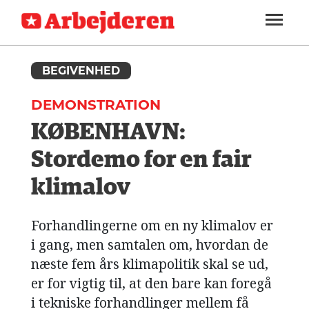
ARBEJDEREN
SOUNDCLOUD
LOG IND
ABONNER
MENER
SEKTIONER
FAGLIGT
BEGIVENHED
OM
INDLAND
ARBEJDEREN
DEMONSTRATION
UDLAND
KØBENHAVN:
KULTUR
Stordemo for en fair
KALENDER
klimalov
BLOGS
Forhandlingerne om en ny klimalov er
DEBAT
i gang, men samtalen om, hvordan de
næste fem års klimapolitik skal se ud,
LÆSER
TIL
er for vigtig til, at den bare kan foregå
LÆSER
i tekniske forhandlinger mellem få