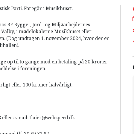
isk Parti.
Foregår i Musikhuset.
os 3F Bygge-, Jord- og Miljøarbejdernes
 Valby, i mødelokalerne Musikhuset eller
n. (Dog undtagen 1. november 2024, hvor der er
ihallen).
e op til to gange mod en betaling på 20 kroner
eldelse i foreningen.
igt eller 100 kroner halvårligt.
8 eller e‐mail: tlaier@webspeed.dk
vmand tlf. 20 59 81 82