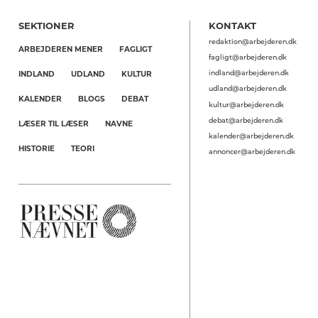
SEKTIONER
KONTAKT
redaktion@arbejderen.dk
ARBEJDEREN MENER
FAGLIGT
fagligt@arbejderen.dk
indland@arbejderen.dk
INDLAND
UDLAND
KULTUR
udland@arbejderen.dk
KALENDER
BLOGS
DEBAT
kultur@arbejderen.dk
debat@arbejderen.dk
LÆSER TIL LÆSER
NAVNE
kalender@arbejderen.dk
HISTORIE
TEORI
annoncer@arbejderen.dk