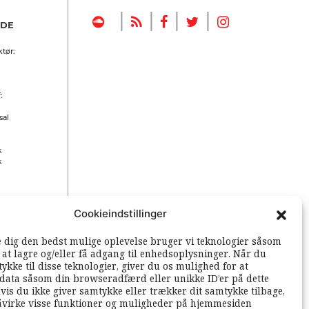
|
|
|
|
NDE
tør:
:
sal
k
k
Cookieindstillinger
 rettigheder
e dig den bedst mulige oplevelse bruger vi teknologier såsom
l at lagre og/eller få adgang til enhedsoplysninger. Når du
ykke til disse teknologier, giver du os mulighed for at
data såsom din browseradfærd eller unikke ID’er på dette
vis du ikke giver samtykke eller trækker dit samtykke tilbage,
åvirke visse funktioner og muligheder på hjemmesiden