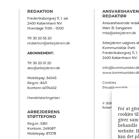
REDAKTION
ANSVARSHAVE
REDAKTØR
Frederiksborgvej 11, 1. sal
Ansvarshavende redak
2400 København NV
Marc B. Sanganee
Hverdage 11:00 – 15:00
mbs@arbejderen.dk
Tlf: 30 20 55 20
Arbejderen udgives af
redaktion@arbejderen.dk
Kommunistisk Parti
Frederiksborgvej 11, 1. 
ABONNEMENT:
2400 København NV
Tlf: 30 20 01 20
info@kommunister.d
abo@arbejderen.dk
www.kommunister.d
Mobilepay: 34045
Cookies
Reg.nr.: 8411
Privatlivspolitik
Kontonr.:4074402
Handelsbetingelser
© 2026 Arbejderen. Alle
For at giv
forbeholdes.
ARBEJDERENS
cookies ti
STØTTEFOND
giver samt
Reg.nr.: 5361
behandle 
Kontonr.: 249087
website. H
Mobilepay: 87278
kan det p