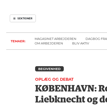
ARBEJDEREN
SOUNDCLOUD
ABONNER
LOG IND
SEKTIONER
MENER
SEKTIONER
FAGLIGT
OM
INDLAND
ARBEJDEREN
MAGASINET ARBEJDEREN
DAGBOG FRA
TEMAER:
UDLAND
OM ARBEJDEREN
BLIV AKTIV
KULTUR
KALENDER
BLOGS
BEGIVENHED
DEBAT
OPLÆG OG DEBAT
LÆSER
KØBENHAVN: Ro
TIL
LÆSER
Liebknecht og d
NAVNE