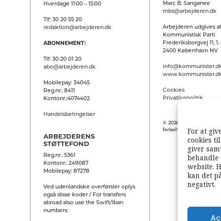
Marc B. Sanganee
Hverdage 11:00 – 15:00
mbs@arbejderen.dk
Tlf: 30 20 55 20
Arbejderen udgives af
redaktion@arbejderen.dk
Kommunistisk Parti
Frederiksborgvej 11, 1. 
ABONNEMENT:
2400 København NV
Tlf: 30 20 01 20
info@kommunister.d
abo@arbejderen.dk
www.kommunister.d
Mobilepay: 34045
Cookies
Reg.nr.: 8411
Privatlivspolitik
Kontonr.:4074402
Handelsbetingelser
© 2026 Arbejderen. Alle
For at giv
forbeholdes.
ARBEJDERENS
cookies ti
STØTTEFOND
giver samt
Reg.nr.: 5361
behandle 
Kontonr.: 249087
website. H
Mobilepay: 87278
kan det p
negativt.
Ved udenlandske overførsler oplys
også disse koder / For transfers
abroad also use the Swift/Iban
numbers:
Ac