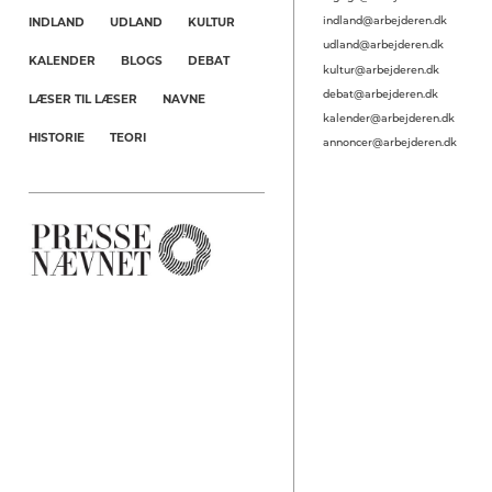
indland@arbejderen.dk
INDLAND
UDLAND
KULTUR
udland@arbejderen.dk
KALENDER
BLOGS
DEBAT
kultur@arbejderen.dk
debat@arbejderen.dk
LÆSER TIL LÆSER
NAVNE
kalender@arbejderen.dk
HISTORIE
TEORI
annoncer@arbejderen.dk