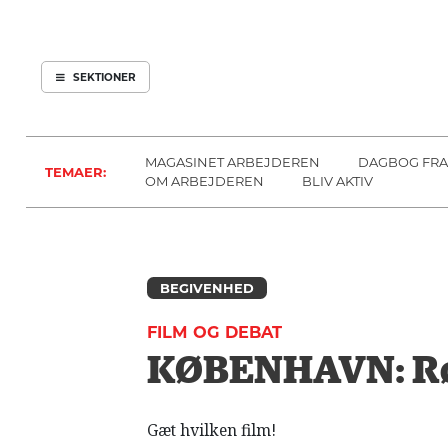
ARBEJDEREN
SOUNDCLOUD
ABONNER
LOG IND
SEKTIONER
MENER
SEKTIONER
FAGLIGT
OM
INDLAND
ARBEJDEREN
MAGASINET ARBEJDEREN
DAGBOG FRA
TEMAER:
UDLAND
OM ARBEJDEREN
BLIV AKTIV
KULTUR
KALENDER
BLOGS
BEGIVENHED
DEBAT
FILM OG DEBAT
LÆSER
KØBENHAVN: Rø
TIL
LÆSER
NAVNE
Gæt hvilken film!