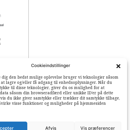
:
sal
k
k
Cookieindstillinger
 rettigheder
e dig den bedst mulige oplevelse bruger vi teknologier såsom
l at lagre og/eller få adgang til enhedsoplysninger. Når du
ykke til disse teknologier, giver du os mulighed for at
data såsom din browseradfærd eller unikke ID’er på dette
vis du ikke giver samtykke eller trækker dit samtykke tilbage,
åvirke visse funktioner og muligheder på hjemmesiden
cepter
Afvis
Vis præferencer