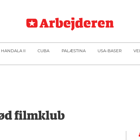
 HANDALA II
CUBA
PALÆSTINA
USA-BASER
VE
d filmklub