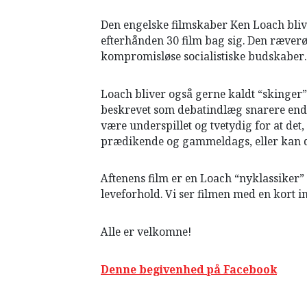
HISTORIE
Den engelske filmskaber Ken Loach bliv
TEORI
efterhånden 30 film bag sig. Den ræverø
kompromisløse socialistiske budskaber.
Loach bliver også gerne kaldt “skinger”,
beskrevet som debatindlæg snarere end 
være underspillet og tvetydig for at det
prædikende og gammeldags, eller kan de
Aftenens film er en Loach “nyklassiker
leveforhold. Vi ser filmen med en kort i
Alle er velkomne!
Denne begivenhed på Facebook