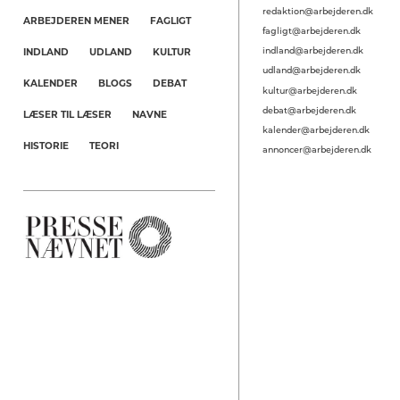
redaktion@arbejderen.dk
ARBEJDEREN MENER
FAGLIGT
fagligt@arbejderen.dk
indland@arbejderen.dk
INDLAND
UDLAND
KULTUR
udland@arbejderen.dk
KALENDER
BLOGS
DEBAT
kultur@arbejderen.dk
debat@arbejderen.dk
LÆSER TIL LÆSER
NAVNE
kalender@arbejderen.dk
HISTORIE
TEORI
annoncer@arbejderen.dk