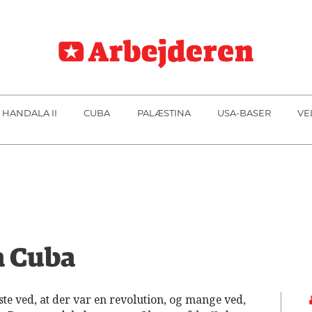
 HANDALA II
CUBA
PALÆSTINA
USA-BASER
VE
a Cuba
te ved, at der var en revolution, og mange ved,