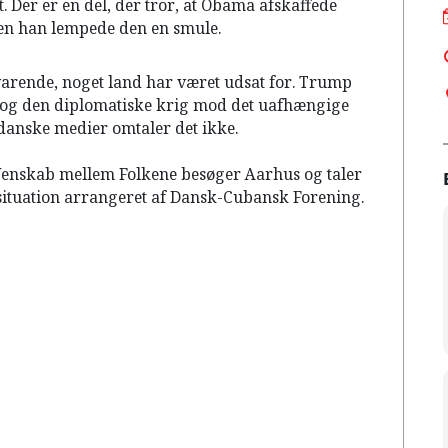
. Der er en del, der tror, at Obama afskaffede
men han lempede den en smule.
arende, noget land har været udsat for. Trump
og den diplomatiske krig mod det uafhængige
danske medier omtaler det ikke.
r Venskab mellem Folkene besøger Aarhus og taler
e situation arrangeret af Dansk-Cubansk Forening.