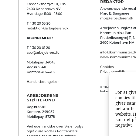
REDAKTØR
Frederiksborgvej 11, 1. sal
Ansvarshavende redak
2400 København NV
Marc B. Sanganee
Hverdage 11:00 – 15:00
mbs@arbejderen.dk
Tlf: 30 20 55 20
Arbejderen udgives af
redaktion@arbejderen.dk
Kommunistisk Parti
Frederiksborgvej 11, 1. 
ABONNEMENT:
2400 København NV
Tlf: 30 20 01 20
info@kommunister.d
abo@arbejderen.dk
www.kommunister.d
Mobilepay: 34045
Cookies
Reg.nr.: 8411
Privatlivspolitik
Kontonr.:4074402
Handelsbetingelser
© 2026 Arbejderen. Alle
For at giv
forbeholdes.
ARBEJDERENS
cookies ti
STØTTEFOND
giver samt
Reg.nr.: 5361
behandle 
Kontonr.: 249087
website. H
Mobilepay: 87278
kan det p
negativt.
Ved udenlandske overførsler oplys
også disse koder / For transfers