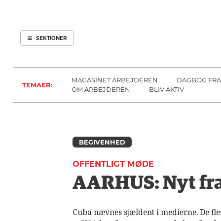
ARBEJDEREN
SOUNDCLOUD
ABONNER
LOG IND
SEKTIONER
MENER
SEKTIONER
FAGLIGT
OM
INDLAND
ARBEJDEREN
MAGASINET ARBEJDEREN
DAGBOG FRA
TEMAER:
UDLAND
OM ARBEJDEREN
BLIV AKTIV
KULTUR
KALENDER
BLOGS
BEGIVENHED
DEBAT
OFFENTLIGT MØDE
LÆSER
AARHUS: Nyt fr
TIL
LÆSER
NAVNE
Cuba nævnes sjældent i medierne. De fles