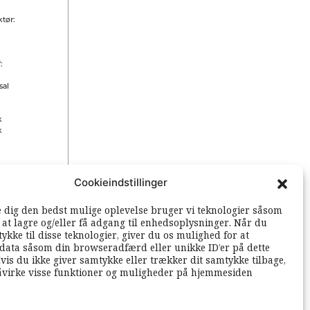
tør:
:
sal
k
k
Cookieindstillinger
 rettigheder
e dig den bedst mulige oplevelse bruger vi teknologier såsom
l at lagre og/eller få adgang til enhedsoplysninger. Når du
ykke til disse teknologier, giver du os mulighed for at
data såsom din browseradfærd eller unikke ID’er på dette
vis du ikke giver samtykke eller trækker dit samtykke tilbage,
åvirke visse funktioner og muligheder på hjemmesiden