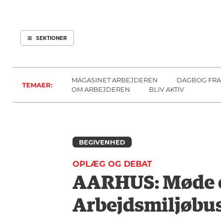
ARBEJDEREN
SOUNDCLOUD
ABONNER
LOG IND
SEKTIONER
MENER
SEKTIONER
FAGLIGT
OM
INDLAND
ARBEJDEREN
MAGASINET ARBEJDEREN
DAGBOG FRA
TEMAER:
UDLAND
OM ARBEJDEREN
BLIV AKTIV
KULTUR
KALENDER
BLOGS
BEGIVENHED
DEBAT
OPLÆG OG DEBAT
LÆSER
AARHUS: Møde o
TIL
LÆSER
Arbejdsmiljøbu
NAVNE