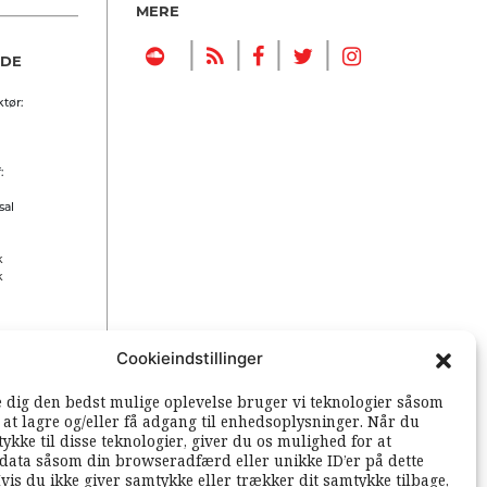
MERE
|
|
|
|
NDE
tør:
:
sal
k
k
Cookieindstillinger
 rettigheder
e dig den bedst mulige oplevelse bruger vi teknologier såsom
l at lagre og/eller få adgang til enhedsoplysninger. Når du
ykke til disse teknologier, giver du os mulighed for at
data såsom din browseradfærd eller unikke ID’er på dette
vis du ikke giver samtykke eller trækker dit samtykke tilbage,