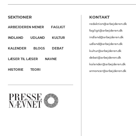
SEKTIONER
KONTAKT
redaktion@arbejderen.dk
ARBEJDEREN MENER
FAGLIGT
fagligt@arbejderen.dk
indland@arbejderen.dk
INDLAND
UDLAND
KULTUR
udland@arbejderen.dk
KALENDER
BLOGS
DEBAT
kultur@arbejderen.dk
debat@arbejderen.dk
LÆSER TIL LÆSER
NAVNE
kalender@arbejderen.dk
HISTORIE
TEORI
annoncer@arbejderen.dk