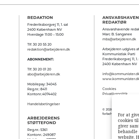
REDAKTION
ANSVARSHAVE
REDAKTØR
Frederiksborgvej 11, 1. sal
Ansvarshavende redak
2400 København NV
Marc B. Sanganee
Hverdage 11:00 – 15:00
mbs@arbejderen.dk
Tlf: 30 20 55 20
Arbejderen udgives af
redaktion@arbejderen.dk
Kommunistisk Parti
Frederiksborgvej 11, 1. 
ABONNEMENT:
2400 København NV
Tlf: 30 20 01 20
info@kommunister.d
abo@arbejderen.dk
www.kommunister.d
Mobilepay: 34045
Cookies
Reg.nr.: 8411
Privatlivspolitik
Kontonr.:4074402
Handelsbetingelser
© 2026 Arbejderen. Alle
For at giv
forbeholdes.
ARBEJDERENS
cookies ti
STØTTEFOND
giver samt
Reg.nr.: 5361
behandle 
Kontonr.: 249087
website. H