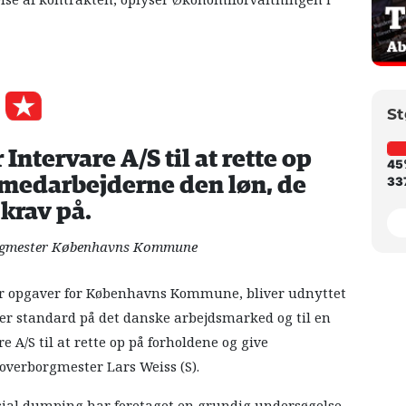
else af kontrakten, oplyser Økonomiforvaltningen i
St
 Intervare A/S til at rette op
45
 medarbejderne den løn, de
337
 krav på.
orgmester Københavns Kommune
øser opgaver for Københavns Kommune, bliver udnyttet
der standard på det danske arbejdsmarked og til en
re A/S til at rette op på forholdene og give
overborgmester Lars Weiss (S).