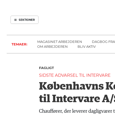
ARBEJDEREN
SOUNDCLOUD
ABONNER
LOG IND
SEKTIONER
MENER
SEKTIONER
FAGLIGT
OM
INDLAND
ARBEJDEREN
MAGASINET ARBEJDEREN
DAGBOG FRA
TEMAER:
UDLAND
OM ARBEJDEREN
BLIV AKTIV
KULTUR
KALENDER
FAGLIGT
BLOGS
SIDSTE ADVARSEL TIL INTERVARE
DEBAT
Københavns Ko
LÆSER
TIL
til Intervare A
LÆSER
NAVNE
Chauffører, der leverer dagligvarer