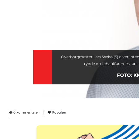
Overborgmester Lars Weiss (S) giver Interv
rydde op i chaufførernes løn-
FOTO: K
|
0 kommentarer
Populær