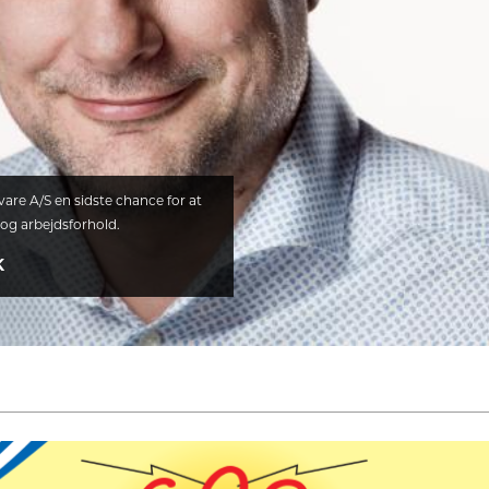
are A/S en sidste chance for at
 og arbejdsforhold.
K