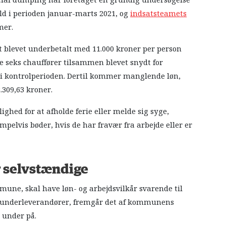
l dumping har foretaget en grundig undersøgelse
old i perioden januar-marts 2021, og
indsatsteamets
mer.
t blevet underbetalt med 11.000 kroner per person
de seks chauffører tilsammen blevet snydt for
e i kontrolperioden. Dertil kommer manglende løn,
3.309,63 kroner.
ghed for at afholde ferie eller melde sig syge,
mpelvis bøder, hvis de har fravær fra arbejde eller er
r selvstændige
mune, skal have løn- og arbejdsvilkår svarende til
 underleverandører, fremgår det af kommunens
 under på.