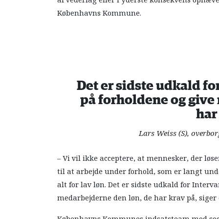
af vederlag eller i yderste konsekvens ophæv
Københavns Kommune.
Det er sidste udkald for
på forholdene og give
har
Lars Weiss (S), overb
– Vi vil ikke acceptere, at mennesker, der l
til at arbejde under forhold, som er langt un
alt for lav løn. Det er sidste udkald for Interva
medarbejderne den løn, de har krav på, siger 