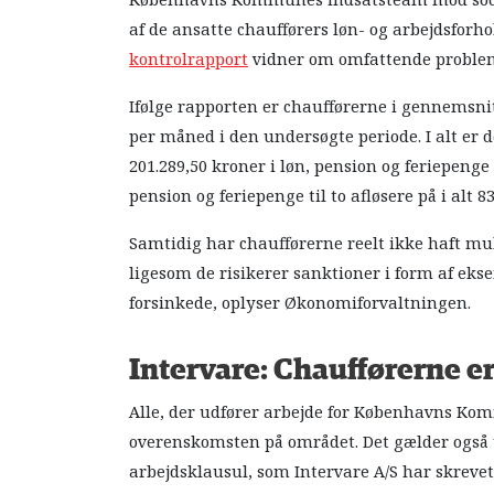
Københavns Kommunes indsatsteam mod socia
af de ansatte chaufførers løn- og arbejdsforh
kontrolrapport
vidner om omfattende proble
Ifølge rapporten er chaufførerne i gennemsni
per måned i den undersøgte periode. I alt er 
201.289,50 kroner i løn, pension og feriepeng
pension og feriepenge til to afløsere på i alt 8
Samtidig har chaufførerne reelt ikke haft muli
ligesom de risikerer sanktioner i form af ekse
forsinkede, oplyser Økonomiforvaltningen.
Intervare: Chaufførerne e
Alle, der udfører arbejde for Københavns Kom
overenskomsten på området. Det gælder også
arbejdsklausul, som Intervare A/S har skrevet