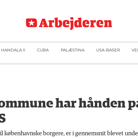
 HANDALA II
CUBA
PALÆSTINA
USA-BASER
VE
mmune har hånden på 
/S
 til københavnske borgere, er i gennemsnit blevet und