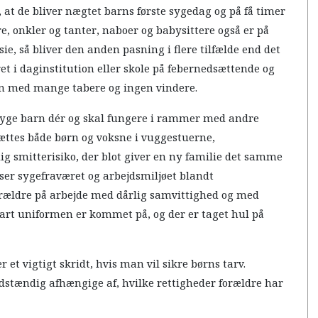
, at de bliver nægtet barns første sygedag og på få timer
, onkler og tanter, naboer og babysittere også er på
e, så bliver den anden pasning i flere tilfælde end det
ret i daginstitution eller skole på febernedsættende og
ion med mange tabere og ingen vindere.
et syge barn dér og skal fungere i rammer med andre
sættes både børn og voksne i vuggestuerne,
g smitterisiko, der blot giver en ny familie det samme
sser sygefraværet og arbejdsmiljøet blandt
 forældre på arbejde med dårlig samvittighed og med
snart uniformen er kommet på, og der er taget hul på
 et vigtigt skridt, hvis man vil sikre børns tarv.
uldstændig afhængige af, hvilke rettigheder forældre har