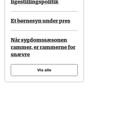
ligestillingspolitik
Et børnesyn under pres
Når sygdomssæsonen
rammer, er rammerne for
snævre
Vis alle