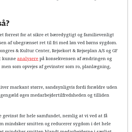
så?
t forrest for at sikre et bæredygtigt og familievenligt
en af ubegrænset ret til fri med løn ved børns sygdom.
ngres & Kultur Center, Rejsekort & Rejseplan A/S og GF
at kunne
analysere
på konsekvensen af ændringen og
, men som opvejes af gevinster som ro, planlægning,
bliver markant større, sandsynligvis fordi forældre uden
l gengæld øges medarbejdertilfredsheden og tilliden
e gevinst for hele samfundet, nemlig at vi ved at få
m mindsker smitten og reducerer sygdom i det hele
det mindsker smitten blandt medarbejderne i særligt