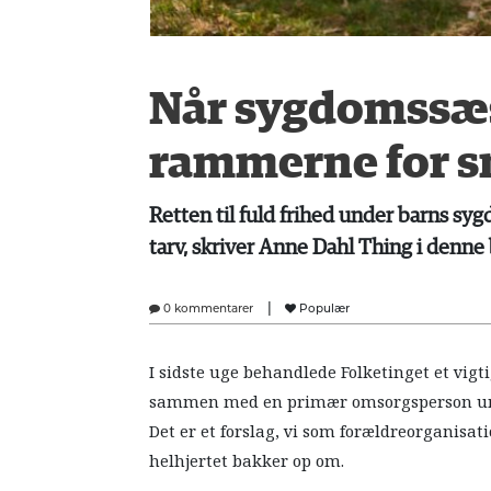
Når sygdomssæ
rammerne for 
Retten til fuld frihed under barns sygd
tarv, skriver Anne Dahl Thing i denne 
|
0 kommentarer
Populær
I sidste uge behandlede Folketinget et vig
sammen med en primær omsorgsperson und
Det er et forslag, vi som forældreorganis
helhjertet bakker op om.