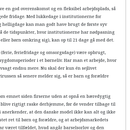
ve en god overenskomst og en fleksibel arbejdsplads, så
gede fridage. Med lukkedage i institutionerne for
helligdage kan man godt have brugt de første syv
 på de tidspunkter, hvor institutionerne har nødpasning
eller børn omkring sig), kan op til 21 dage gå med det.
 (ferie, feriefridage og omsorgsdage) være opbrugt,
sygdomsperioder i et børneliv. Har man et arbejde, hvor
lvsagt endnu mere. Nu skal der kun én sejlivet
ovirussen så senere melder sig, så er barn og forældre
r om emnet siden firserne uden at opnå en bæredygtig
 blive rigtigt raske derhjemme, før de vender tilbage til
vi anerkender, at den danske model ikke kan alt og ikke
stet ret til børn og forældre, og at arbejdsmarkedets
r været tilfældet, hvad angår barselsorlov og den