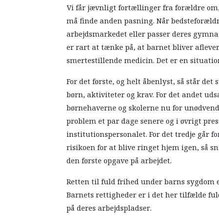
Vi får jævnligt fortællinger fra forældre om
må finde anden pasning. Når bedsteforældre
arbejdsmarkedet eller passer deres gymnasi
er rart at tænke på, at barnet bliver afleve
smertestillende medicin. Det er en situat
For det første, og helt åbenlyst, så står d
børn, aktiviteter og krav. For det andet ud
børnehaverne og skolerne nu for unødvendi
problem et par dage senere og i øvrigt pre
institutionspersonalet. For det tredje går
risikoen for at blive ringet hjem igen, så 
den første opgave på arbejdet.
Retten til fuld frihed under barns sygdom er
Barnets rettigheder er i det her tilfælde f
på deres arbejdspladser.