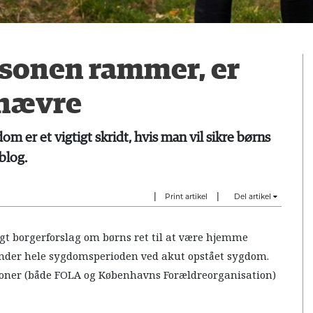
sonen rammer, er
snævre
om er et vigtigt skridt, hvis man vil sikre børns
blog.
|
|
Print artikel
Del artikel
tigt borgerforslag om børns ret til at være hjemme
er hele sygdomsperioden ved akut opstået sygdom.
ationer (både FOLA og Københavns Forældreorganisation)