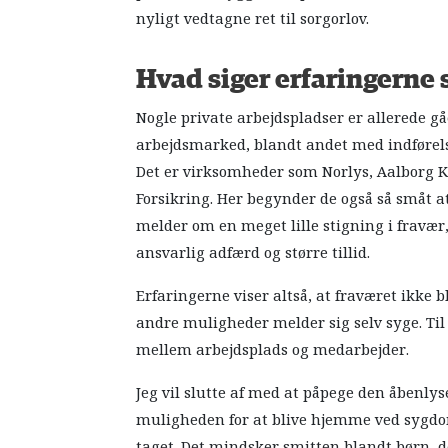
nyligt vedtagne ret til sorgorlov.
Hvad siger erfaringerne 
Nogle private arbejdspladser er allerede gåe
arbejdsmarked, blandt andet med indførels
Det er virksomheder som Norlys, Aalborg Ko
Forsikring. Her begynder de også så småt 
melder om en meget lille stigning i fravær
ansvarlig adfærd og større tillid.
Erfaringerne viser altså, at fraværet ikke 
andre muligheder melder sig selv syge. Ti
mellem arbejdsplads og medarbejder.
Jeg vil slutte af med at påpege den åbenlys
muligheden for at blive hjemme ved sygdo
taget. Det mindsker smitten blandt børn, 