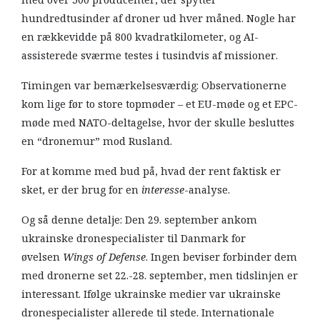
med over 500 producenter, der spytter
hundredtusinder af droner ud hver måned. Nogle har
en rækkevidde på 800 kvadratkilometer, og AI-
assisterede sværme testes i tusindvis af missioner.
Timingen var bemærkelsesværdig: Observationerne
kom lige før to store topmøder – et EU-møde og et EPC-
møde med NATO-deltagelse, hvor der skulle besluttes
en “dronemur” mod Rusland.
For at komme med bud på, hvad der rent faktisk er
sket, er der brug for en
interesse
-analyse.
Og så denne detalje: Den 29. september ankom
ukrainske dronespecialister til Danmark for
øvelsen
Wings of Defense
. Ingen beviser forbinder dem
med dronerne set 22.-28. september, men tidslinjen er
interessant. Ifølge ukrainske medier var ukrainske
dronespecialister allerede til stede. Internationale