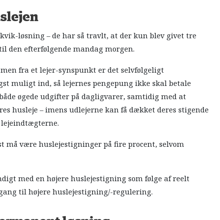
uslejen
ik-løsning – de har så travlt, at der kun blev givet tre
 til den efterfølgende mandag morgen.
 men fra et lejer-synspunkt er det selvfølgeligt
tigst muligt ind, så lejernes pengepung ikke skal betale
r både øgede udgifter på dagligvarer, samtidig med at
eres husleje – imens udlejerne kan få dækket deres stigende
 lejeindtægterne.
jst må være huslejestigninger på fire procent, selvom
digt med en højere huslejestigning som følge af reelt
ang til højere huslejestigning/-regulering.