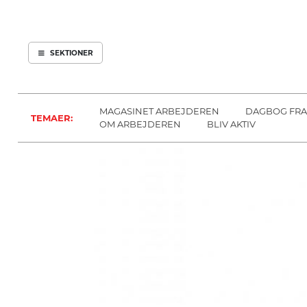
ARBEJDEREN
SOUNDCLOUD
ABONNER
LOG IND
SEKTIONER
MENER
SEKTIONER
FAGLIGT
OM
INDLAND
ARBEJDEREN
MAGASINET ARBEJDEREN
DAGBOG FRA
TEMAER:
UDLAND
OM ARBEJDEREN
BLIV AKTIV
KULTUR
KALENDER
BLOGS
DEBAT
LÆSER
TIL
LÆSER
NAVNE