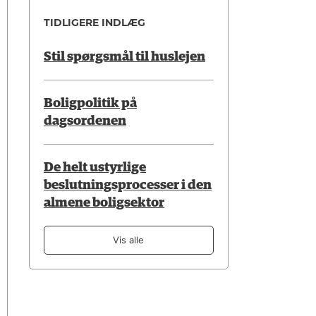
TIDLIGERE INDLÆG
Stil spørgsmål til huslejen
Boligpolitik på
dagsordenen
De helt ustyrlige
beslutningsprocesser i den
almene boligsektor
Vis alle