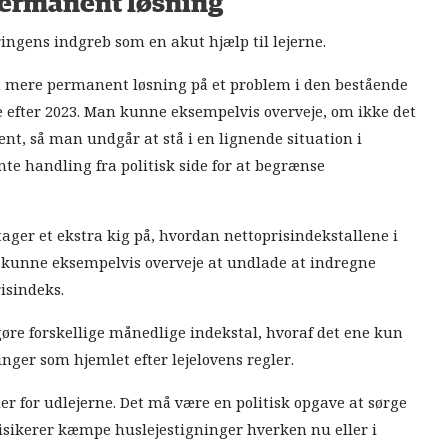
 permanent løsning
eringens indgreb som en akut hjælp til lejerne.
en mere permanent løsning på et problem i den bestående
de efter 2023. Man kunne eksempelvis overveje, om ikke det
ent, så man undgår at stå i en lignende situation i
nte handling fra politisk side for at begrænse
 tager et ekstra kig på, hvordan nettoprisindekstallene i
n kunne eksempelvis overveje at undlade at indregne
isindeks.
gøre forskellige månedlige indekstal, hvoraf det ene kun
inger som hjemlet efter lejelovens regler.
der for udlejerne. Det må være en politisk opgave at sørge
 risikerer kæmpe huslejestigninger hverken nu eller i