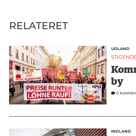
RELATERET
UDLAND
STIGEND
Komm
by
0 komment
INDLAND