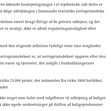
 løbende huslejestigninger i et lejeforhold, når dette er
kal følge udviklingen i Danmarks Statistiks nettoprisindeks.
elsen været brugt flittigt af de private udlejere, og det
det er muligt, ikke er aftalt reguleringsmulighed efter
med den stigende inflation tydeligt viser sine svagheder.
ettoprisindekset er, at nettoprisindekset opgøres efter den
or varer og tjenester, der indgår i husholdningernes
irka 25.000 priser, der indsamles fra cirka 1800 butikker,
ndet.
 ikke noget som helst med udgifterne til udlejning af boliger
er ikke øgede omkostninger på driften af boligejendomme!