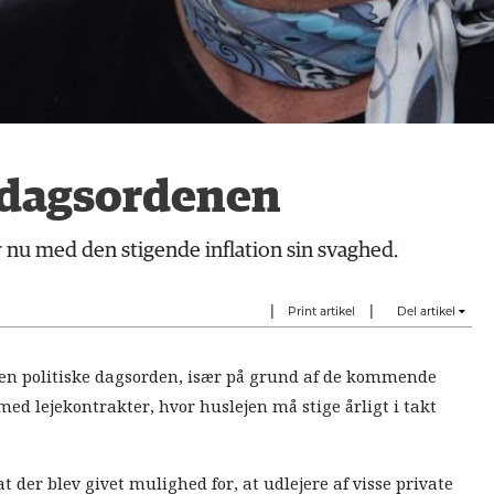
å dagsordenen
r nu med den stigende inflation sin svaghed.
|
|
Print artikel
Del artikel
den politiske dagsorden, især på grund af de kommende
 med lejekontrakter, hvor huslejen må stige årligt i takt
t der blev givet mulighed for, at udlejere af visse private