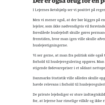
Der er også brug for en
I Lejernes Retshjælp ser vi positivt på reg
Men vi mener også, at der bør kigges på 
lejelov, som ikke nødvendigvis vil forsvin
foreslåede huslejeloft skulle gøres perman
fremtiden, hvor man igen ville skulle afve
huslejestigningerne.
Vi ser gerne, at man fra politisk side også
forhold til huslejeregulering opgøres. Ma
stigende fødevarepriser i et sådant nettopr
Danmarks Statistik ville således skulle op
havde relevans i forhold til huslejereguler
De private lejeboliger er store indtægtskil
for, at lejerne har rimelige vilkår og ikke