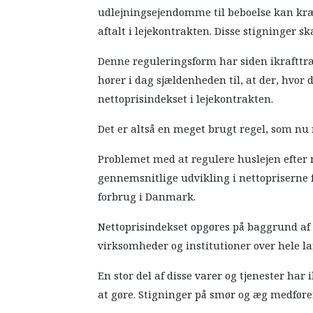
udlejningsejendomme til beboelse kan kræve
aftalt i lejekontrakten. Disse stigninger s
Denne reguleringsform har siden ikrafttræd
hører i dag sjældenheden til, at der, hvor 
nettoprisindekset i lejekontrakten.
Det er altså en meget brugt regel, som nu 
Problemet med at regulere huslejen efter n
gennemsnitlige udvikling i nettopriserne f
forbrug i Danmark.
Nettoprisindekset opgøres på baggrund af c
virksomheder og institutioner over hele la
En stor del af disse varer og tjenester har
at gøre. Stigninger på smør og æg medfør