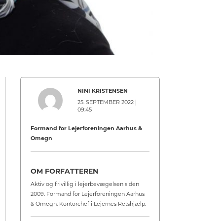
NINI KRISTENSEN
25. SEPTEMBER 2022 |
09:45
Formand for Lejerforeningen Aarhus &
Omegn
OM FORFATTEREN
Aktiv og frivillig i lejerbevægelsen siden
2009. Formand for Lejerforeningen Aarhus
& Omegn. Kontorchef i Lejernes Retshjælp.