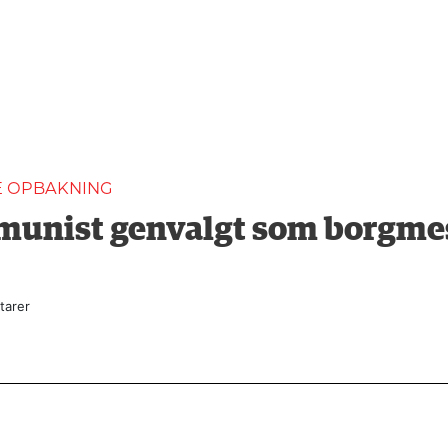
E OPBAKNING
unist genvalgt som borgmest
arer