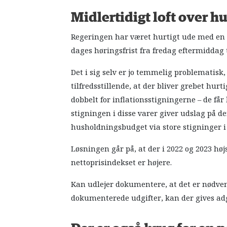
Midlertidigt loft over h
Regeringen har været hurtigt ude med en kv
dages høringsfrist fra fredag eftermiddag
Det i sig selv er jo temmelig problematisk,
tilfredsstillende, at der bliver grebet hur
dobbelt for inflationsstigningerne – de få
stigningen i disse varer giver udslag på d
husholdningsbudget via store stigninger i
Løsningen går på, at der i 2022 og 2023 hø
nettoprisindekset er højere.
Kan udlejer dokumentere, at det er nødven
dokumenterede udgifter, kan der gives adg