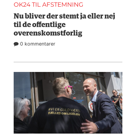
OK24 TIL AFSTEMNING
NAVNE
Nu bliver der stemt ja eller nej
HISTORIE
til de offentlige
TEORI
overenskomstforlig
0 kommentarer