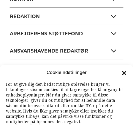
REDAKTION
ARBEJDERENS STØTTEFOND
ANSVARSHAVENDE REDAKTØR
Cookieindstillinger
OM ARBEJDEREN
For at give dig den bedst mulige oplevelse bruger vi
teknologier såsom cookies til at lagre og/eller få adgang til
RSS FEEDS
SOUNDCLOUD
enhedsoplysninger. Når du giver samtykke til disse
teknologier, giver du os mulighed for at behandle data
såsom din browseradfærd eller unikke ID’er på dette
FØLG ARBEJDEREN
website. Hvis du ikke giver samtykke eller trækker dit
samtykke tilbage, kan det påvirke visse funktioner og
|
|
muligheder på hjemmesiden negativt.