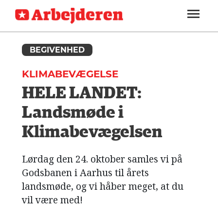
ARBEJDEREN
SOUNDCLOUD
LOG IND
ABONNER
MENER
SEKTIONER
FAGLIGT
BEGIVENHED
OM
INDLAND
ARBEJDEREN
KLIMABEVÆGELSE
UDLAND
HELE LANDET:
KULTUR
Landsmøde i
KALENDER
Klimabevægelsen
BLOGS
Lørdag den 24. oktober samles vi på
DEBAT
Godsbanen i Aarhus til årets
landsmøde, og vi håber meget, at du
LÆSER
TIL
vil være med!
LÆSER