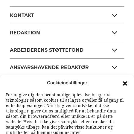
KONTAKT
REDAKTION
ARBEJDERENS STØTTEFOND
ANSVARSHAVENDE REDAKTØR
Cookieindstillinger
OM ARBEJDEREN
For at give dig den bedst mulige oplevelse bruger vi
teknologier såsom cookies til at lagre og/eller få adgang til
enhedsoplysninger. Når du giver samtykke til disse
RSS FEEDS
SOUNDCLOUD
teknologier, giver du os mulighed for at behandle data
såsom din browseradfærd eller unikke ID’er på dette
website. Hvis du ikke giver samtykke eller trækker dit
samtykke tilbage, kan det påvirke visse funktioner og
FØLG ARBEJDEREN
muligheder på hjemmesiden negativt.