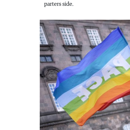
HISTORIE
parters side.
TEORI