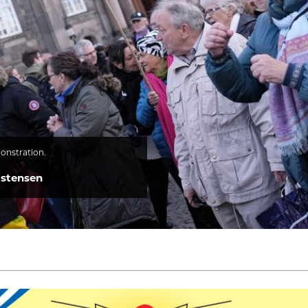
onstration.
istensen