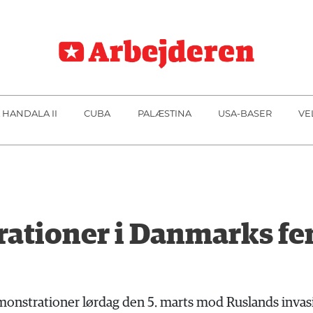
 HANDALA II
CUBA
PALÆSTINA
USA-BASER
VE
tioner i Danmarks fem
onstrationer lørdag den 5. marts mod Ruslands invasio