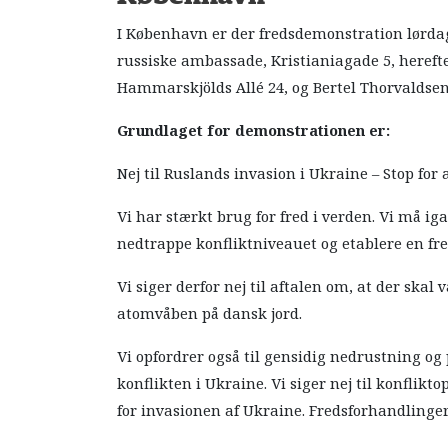
I København er der fredsdemonstration lørdag
russiske ambassade, Kristianiagade 5, heref
Hammarskjölds Allé 24, og Bertel Thorvaldsen
Grundlaget for demonstrationen er:
Nej til Ruslands invasion i Ukraine – Stop for
Vi har stærkt brug for fred i verden. Vi må ig
nedtrappe konfliktniveauet og etablere en fre
Vi siger derfor nej til aftalen om, at der ska
atomvåben på dansk jord.
Vi opfordrer også til gensidig nedrustning og 
konflikten i Ukraine. Vi siger nej til konflik
for invasionen af Ukraine. Fredsforhandlinge