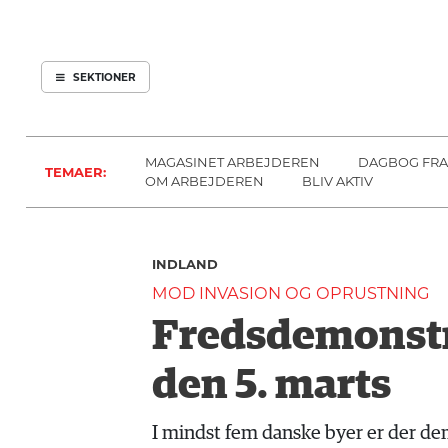
ARBEJDEREN
SOUNDCLOUD
ABONNER
LOG IND
SEKTIONER
MENER
SEKTIONER
FAGLIGT
OM
INDLAND
ARBEJDEREN
MAGASINET ARBEJDEREN
DAGBOG FRA
TEMAER:
UDLAND
OM ARBEJDEREN
BLIV AKTIV
KULTUR
KALENDER
INDLAND
BLOGS
MOD INVASION OG OPRUSTNING
DEBAT
Fredsdemonstra
LÆSER
TIL
den 5. marts
LÆSER
NAVNE
I mindst fem danske byer er der dem