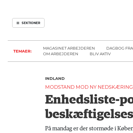
ARBEJDEREN
SOUNDCLOUD
ABONNER
LOG IND
SEKTIONER
MENER
SEKTIONER
FAGLIGT
OM
INDLAND
ARBEJDEREN
MAGASINET ARBEJDEREN
DAGBOG FRA
TEMAER:
UDLAND
OM ARBEJDEREN
BLIV AKTIV
KULTUR
KALENDER
INDLAND
BLOGS
MODSTAND MOD NY NEDSKÆRIN
DEBAT
Enhedsliste-po
LÆSER
TIL
beskæftigelse
LÆSER
NAVNE
På mandag er der stormøde i Københ