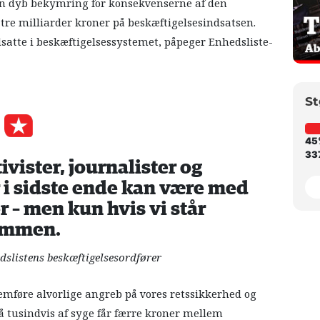
en dyb bekymring for konsekvenserne af den
re milliarder kroner på beskæftigelsesindsatsen.
atte i beskæftigelsessystemet, påpeger Enhedsliste-
St
45
337
ivister, journalister og
 i sidste ende kan være med
er – men kun hvis vi står
ammen.
dslistens beskæftigelsesordfører
mføre alvorlige angreb på vores retssikkerhed og
så tusindvis af syge får færre kroner mellem