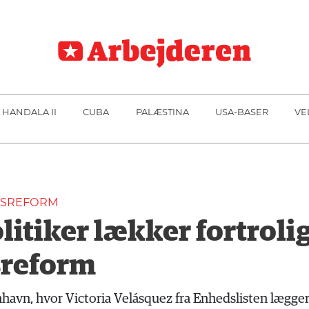
 HANDALA II
CUBA
PALÆSTINA
USA-BASER
VE
GSREFORM
litiker lækker fortroli
sreform
avn, hvor Victoria Velásquez fra Enhedslisten lægger