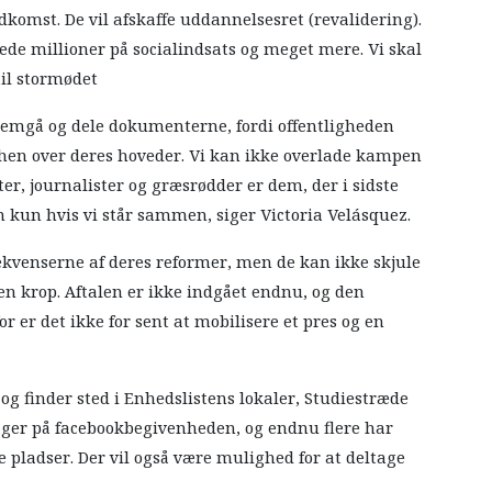
komst. De vil afskaffe uddannelsesret (revalidering).
e millioner på socialindsats og meget mere. Vi skal
til stormødet
nemgå og dele dokumenterne, fordi offentligheden
t hen over deres hoveder. Vi kan ikke overlade kampen
er, journalister og græsrødder er dem, der i sidste
 kun hvis vi står sammen, siger Victoria Velásquez.
ekvenserne af deres reformer, men de kan ikke skjule
n krop. Aftalen er ikke indgået endnu, og den
r er det ikke for sent at mobilisere et pres og en
g finder sted i Enhedslistens lokaler, Studiestræde
ltager på facebookbegivenheden, og endnu flere har
ge pladser. Der vil også være mulighed for at deltage