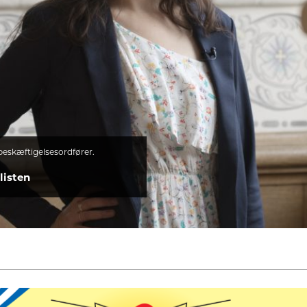
beskæftigelsesordfører.
listen