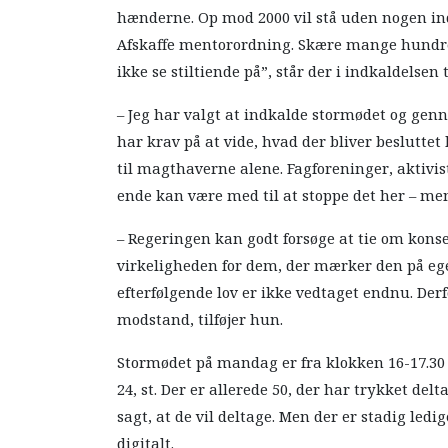
hænderne. Op mod 2000 vil stå uden nogen ind
Afskaffe mentorordning. Skære mange hundred
ikke se stiltiende på”, står der i indkaldelsen 
– Jeg har valgt at indkalde stormødet og gen
har krav på at vide, hvad der bliver beslutte
til magthaverne alene. Fagforeninger, aktivist
ende kan være med til at stoppe det her – men
– Regeringen kan godt forsøge at tie om kons
virkeligheden for dem, der mærker den på ege
efterfølgende lov er ikke vedtaget endnu. Derfo
modstand, tilføjer hun.
Stormødet på mandag er fra klokken 16-17.30 o
24, st. Der er allerede 50, der har trykket de
sagt, at de vil deltage. Men der er stadig ledi
digitalt.