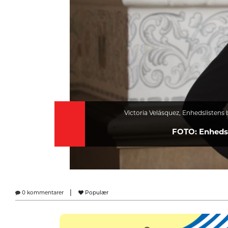
Victoria Velásquez, Enhedslistens 
FOTO: Enheds
|
0 kommentarer
Populær