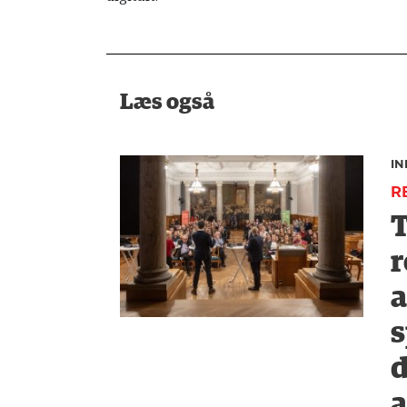
Læs også
I
R
T
r
a
s
d
a