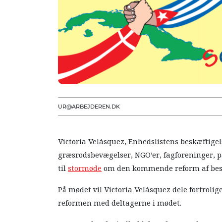
UR@ARBEJDEREN.DK
Victoria Velásquez, Enhedslistens beskæftige
græsrodsbevægelser, NGO’er, fagforeninger, p
til
stormøde
om den kommende reform af besk
På mødet vil Victoria Velásquez dele fortrol
reformen med deltagerne i mødet.