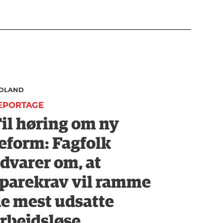
NDLAND
EPORTAGE
il høring om ny
eform: Fagfolk
dvarer om, at
parekrav vil ramme
e mest udsatte
rbejdsløse