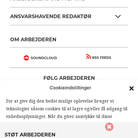
ANSVARSHAVENDE REDAKTØR
OM ARBEJDEREN
RSS FEEDS
SOUNDCLOUD
FØLG ARBEJDEREN
|
|
Cookieindstillinger
For at give dig den bedst mulige oplevelse bruger vi
teknologier såsom cookies til at lagre og/eller få adgang til
enhedsoplysninger. Når du giver samtykke til disse
teknologier, giver du os mulighed for at behandle data såsom
din browseradfærd eller unikke ID’er på dette website. Hvis
STØT ARBEJDEREN