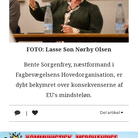
LÆSER
TIL
LÆSER
NAVNE
HISTORIE
FOTO: Lasse Son Nørby Olsen
TEORI
Bente Sorgenfrey, næstformand i
OM
Fagbevægelsens Hovedorganisation, er
ARBEJDEREN
dybt bekymret over konsekvenserne af
EU's mindsteløn.
|
Del artikel
1