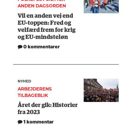
ANDEN DAGSORDEN
Vil en anden vej end
EU-toppen: Fred og
velfærd frem for krig
og EU-mindsteløn
0 kommentarer
NYHED
ARBEJDERENS
TILBAGEBLIK
Året der gik: Historier
fra 2023
1 kommentar