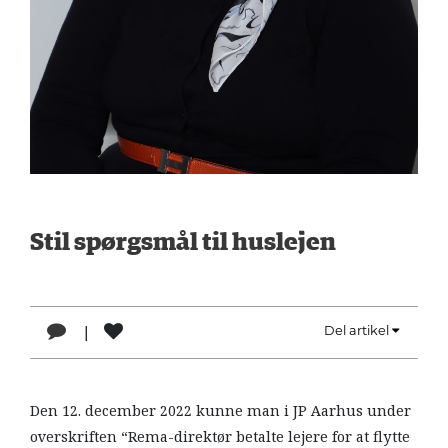
LÆSER
TIL
LÆSER
NAVNE
HISTORIE
TEORI
OM
Stil spørgsmål til huslejen
ARBEJDEREN
|
Del artikel
1
Den 12. december 2022 kunne man i JP Aarhus under
overskriften “Rema-direktør betalte lejere for at flytte