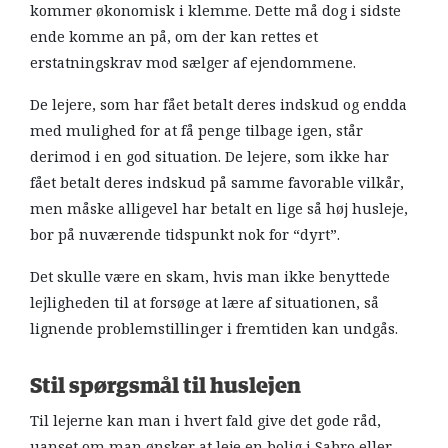
kommer økonomisk i klemme. Dette må dog i sidste
ende komme an på, om der kan rettes et
erstatningskrav mod sælger af ejendommene.
De lejere, som har fået betalt deres indskud og endda
med mulighed for at få penge tilbage igen, står
derimod i en god situation. De lejere, som ikke har
fået betalt deres indskud på samme favorable vilkår,
men måske alligevel har betalt en lige så høj husleje,
bor på nuværende tidspunkt nok for “dyrt”.
Det skulle være en skam, hvis man ikke benyttede
lejligheden til at forsøge at lære af situationen, så
lignende problemstillinger i fremtiden kan undgås.
Stil spørgsmål til huslejen
Til lejerne kan man i hvert fald give det gode råd,
uanset om man ønsker at leje en bolig i Sabro eller