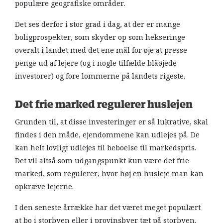
populære geografiske områder.
Det ses derfor i stor grad i dag, at der er mange
boligprospekter, som skyder op som hekseringe
overalt i landet med det ene mål for øje at presse
penge ud af lejere (og i nogle tilfælde blåøjede
investorer) og fore lommerne på landets rigeste.
Det frie marked regulerer huslejen
Grunden til, at disse investeringer er så lukrative, skal
findes i den måde, ejendommene kan udlejes på. De
kan helt lovligt udlejes til beboelse til markedspris.
Det vil altså som udgangspunkt kun være det frie
marked, som regulerer, hvor høj en husleje man kan
opkræve lejerne.
I den seneste årrække har det været meget populært
at bo i storbyen eller i provinsbyer tæt på storbyen.