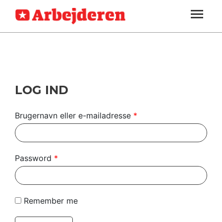
ARBEJDEREN
SOUNDCLOUD
LOG IND
ABONNER
MENER
SEKTIONER
FAGLIGT
OM
INDLAND
ARBEJDEREN
UDLAND
LOG IND
KULTUR
Brugernavn eller e-mailadresse
*
KALENDER
BLOGS
Password
*
DEBAT
LÆSER
Remember me
TIL
LÆSER