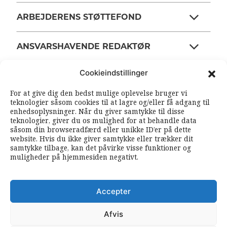
ARBEJDERENS STØTTEFOND
ANSVARSHAVENDE REDAKTØR
Cookieindstillinger
OM ARBEJDEREN
For at give dig den bedst mulige oplevelse bruger vi
teknologier såsom cookies til at lagre og/eller få adgang til
enhedsoplysninger. Når du giver samtykke til disse
RSS FEEDS
SOUNDCLOUD
teknologier, giver du os mulighed for at behandle data
såsom din browseradfærd eller unikke ID’er på dette
website. Hvis du ikke giver samtykke eller trækker dit
samtykke tilbage, kan det påvirke visse funktioner og
FØLG ARBEJDEREN
muligheder på hjemmesiden negativt.
|
|
Accepter
Afvis