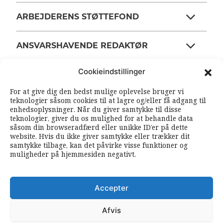
ARBEJDERENS STØTTEFOND
ANSVARSHAVENDE REDAKTØR
Cookieindstillinger
OM ARBEJDEREN
For at give dig den bedst mulige oplevelse bruger vi
teknologier såsom cookies til at lagre og/eller få adgang til
enhedsoplysninger. Når du giver samtykke til disse
RSS FEEDS
SOUNDCLOUD
teknologier, giver du os mulighed for at behandle data
såsom din browseradfærd eller unikke ID’er på dette
website. Hvis du ikke giver samtykke eller trækker dit
samtykke tilbage, kan det påvirke visse funktioner og
FØLG ARBEJDEREN
muligheder på hjemmesiden negativt.
|
|
Accepter
Afvis