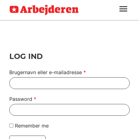
ARBEJDEREN
SOUNDCLOUD
LOG IND
ABONNER
MENER
SEKTIONER
FAGLIGT
OM
INDLAND
ARBEJDEREN
UDLAND
LOG IND
KULTUR
Brugernavn eller e-mailadresse
*
KALENDER
BLOGS
Password
*
DEBAT
LÆSER
Remember me
TIL
LÆSER