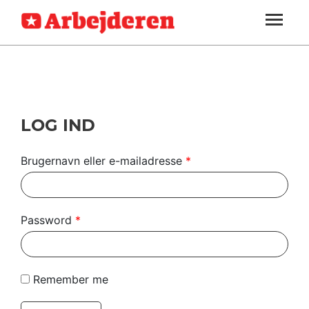
ARBEJDEREN
SOUNDCLOUD
LOG IND
ABONNER
MENER
SEKTIONER
FAGLIGT
OM
INDLAND
ARBEJDEREN
UDLAND
LOG IND
KULTUR
Brugernavn eller e-mailadresse
*
KALENDER
BLOGS
Password
*
DEBAT
LÆSER
Remember me
TIL
LÆSER