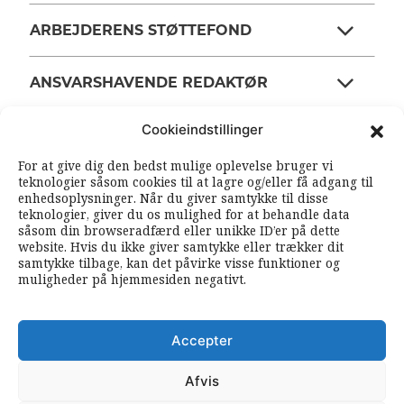
ARBEJDERENS STØTTEFOND
ANSVARSHAVENDE REDAKTØR
Cookieindstillinger
OM ARBEJDEREN
For at give dig den bedst mulige oplevelse bruger vi
teknologier såsom cookies til at lagre og/eller få adgang til
enhedsoplysninger. Når du giver samtykke til disse
RSS FEEDS
SOUNDCLOUD
teknologier, giver du os mulighed for at behandle data
såsom din browseradfærd eller unikke ID’er på dette
website. Hvis du ikke giver samtykke eller trækker dit
samtykke tilbage, kan det påvirke visse funktioner og
FØLG ARBEJDEREN
muligheder på hjemmesiden negativt.
|
|
Accepter
Afvis