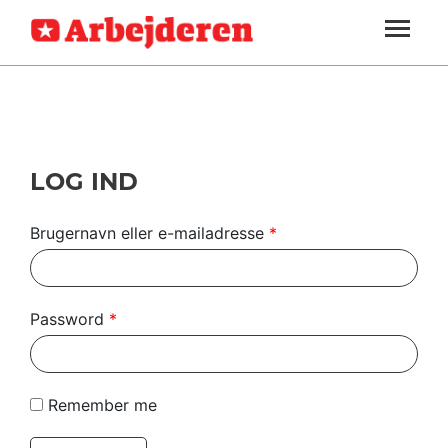
ARBEJDEREN
SOUNDCLOUD
LOG IND
ABONNER
MENER
SEKTIONER
FAGLIGT
OM
INDLAND
ARBEJDEREN
UDLAND
LOG IND
KULTUR
Brugernavn eller e-mailadresse
*
KALENDER
BLOGS
Password
*
DEBAT
LÆSER
Remember me
TIL
LÆSER