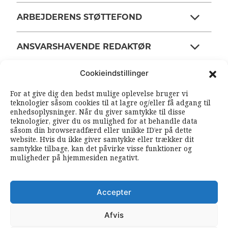
ARBEJDERENS STØTTEFOND
ANSVARSHAVENDE REDAKTØR
Cookieindstillinger
OM ARBEJDEREN
For at give dig den bedst mulige oplevelse bruger vi
teknologier såsom cookies til at lagre og/eller få adgang til
enhedsoplysninger. Når du giver samtykke til disse
RSS FEEDS
SOUNDCLOUD
teknologier, giver du os mulighed for at behandle data
såsom din browseradfærd eller unikke ID’er på dette
website. Hvis du ikke giver samtykke eller trækker dit
samtykke tilbage, kan det påvirke visse funktioner og
FØLG ARBEJDEREN
muligheder på hjemmesiden negativt.
|
|
Accepter
Afvis