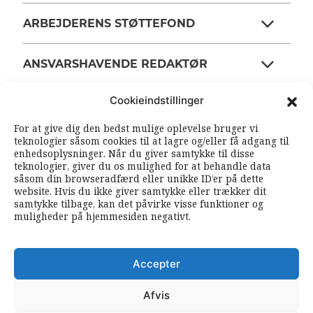
ARBEJDERENS STØTTEFOND
ANSVARSHAVENDE REDAKTØR
Cookieindstillinger
OM ARBEJDEREN
For at give dig den bedst mulige oplevelse bruger vi
teknologier såsom cookies til at lagre og/eller få adgang til
enhedsoplysninger. Når du giver samtykke til disse
RSS FEEDS
SOUNDCLOUD
teknologier, giver du os mulighed for at behandle data
såsom din browseradfærd eller unikke ID’er på dette
website. Hvis du ikke giver samtykke eller trækker dit
samtykke tilbage, kan det påvirke visse funktioner og
FØLG ARBEJDEREN
muligheder på hjemmesiden negativt.
|
|
Accepter
Afvis