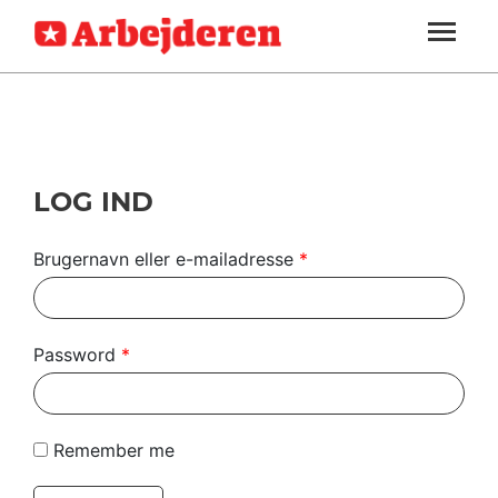
ARBEJDEREN
SOUNDCLOUD
LOG IND
ABONNER
MENER
SEKTIONER
FAGLIGT
OM
INDLAND
ARBEJDEREN
UDLAND
LOG IND
KULTUR
Brugernavn eller e-mailadresse
*
KALENDER
BLOGS
Password
*
DEBAT
LÆSER
Remember me
TIL
LÆSER