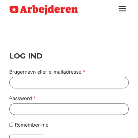
ARBEJDEREN
SOUNDCLOUD
LOG IND
ABONNER
MENER
SEKTIONER
FAGLIGT
OM
INDLAND
ARBEJDEREN
UDLAND
LOG IND
KULTUR
Brugernavn eller e-mailadresse
*
KALENDER
BLOGS
Password
*
DEBAT
LÆSER
Remember me
TIL
LÆSER