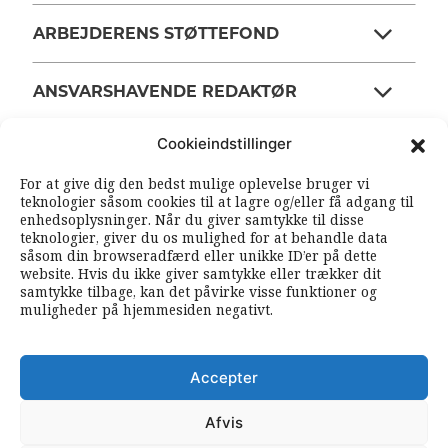
ARBEJDERENS STØTTEFOND
ANSVARSHAVENDE REDAKTØR
Cookieindstillinger
OM ARBEJDEREN
For at give dig den bedst mulige oplevelse bruger vi
teknologier såsom cookies til at lagre og/eller få adgang til
enhedsoplysninger. Når du giver samtykke til disse
RSS FEEDS
SOUNDCLOUD
teknologier, giver du os mulighed for at behandle data
såsom din browseradfærd eller unikke ID’er på dette
website. Hvis du ikke giver samtykke eller trækker dit
samtykke tilbage, kan det påvirke visse funktioner og
FØLG ARBEJDEREN
muligheder på hjemmesiden negativt.
|
|
Accepter
Afvis