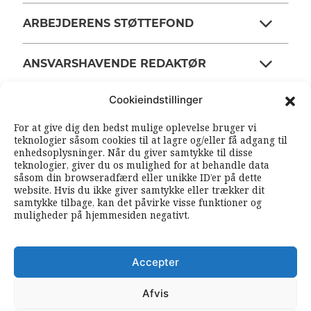
ARBEJDERENS STØTTEFOND
ANSVARSHAVENDE REDAKTØR
Cookieindstillinger
OM ARBEJDEREN
For at give dig den bedst mulige oplevelse bruger vi
teknologier såsom cookies til at lagre og/eller få adgang til
enhedsoplysninger. Når du giver samtykke til disse
RSS FEEDS
SOUNDCLOUD
teknologier, giver du os mulighed for at behandle data
såsom din browseradfærd eller unikke ID’er på dette
website. Hvis du ikke giver samtykke eller trækker dit
samtykke tilbage, kan det påvirke visse funktioner og
FØLG ARBEJDEREN
muligheder på hjemmesiden negativt.
|
|
Accepter
Afvis