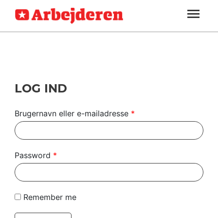
ARBEJDEREN
SOUNDCLOUD
LOG IND
ABONNER
MENER
SEKTIONER
FAGLIGT
OM
INDLAND
ARBEJDEREN
UDLAND
LOG IND
KULTUR
Brugernavn eller e-mailadresse
*
KALENDER
BLOGS
Password
*
DEBAT
LÆSER
Remember me
TIL
LÆSER