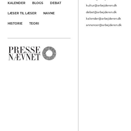
KALENDER
BLOGS
DEBAT
kultur@arbejderen.dk
debat@arbejderen.dk
LÆSER TIL LÆSER
NAVNE
kalender@arbejderen.dk
HISTORIE
TEORI
annoncer@arbejderen.dk