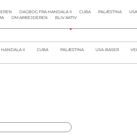
DEREN
DAGBOG FRA HANDALA II
CUBA
PALÆSTINA
USA
MA
OM ARBEJDEREN
BLIV AKTIV
 HANDALA II
CUBA
PALÆSTINA
USA-BASER
VE