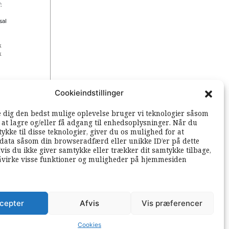
:
sal
k
k
Cookieindstillinger
 rettigheder
e dig den bedst mulige oplevelse bruger vi teknologier såsom
l at lagre og/eller få adgang til enhedsoplysninger. Når du
ykke til disse teknologier, giver du os mulighed for at
data såsom din browseradfærd eller unikke ID’er på dette
vis du ikke giver samtykke eller trækker dit samtykke tilbage,
åvirke visse funktioner og muligheder på hjemmesiden
cepter
Afvis
Vis præferencer
Cookies