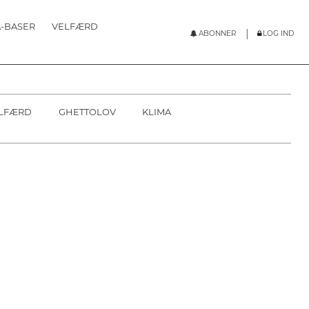
-BASER
VELFÆRD
|
ABONNER
LOG IND
POPULÆRE
ABONNER
SOUNDCLOUD
LOG IND
LFÆRD
GHETTOLOV
KLIMA