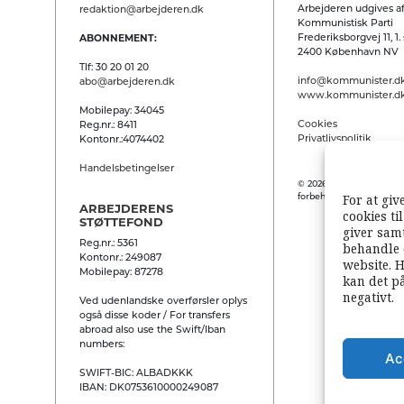
Arbejderen udgives af
redaktion@arbejderen.dk
Kommunistisk Parti
Frederiksborgvej 11, 1. 
ABONNEMENT:
2400 København NV
Tlf: 30 20 01 20
info@kommunister.d
abo@arbejderen.dk
www.kommunister.d
Mobilepay: 34045
Cookies
Reg.nr.: 8411
Privatlivspolitik
Kontonr.:4074402
Handelsbetingelser
© 2026 Arbejderen. Alle
For at giv
forbeholdes.
ARBEJDERENS
cookies ti
STØTTEFOND
giver samt
Reg.nr.: 5361
behandle 
Kontonr.: 249087
website. H
Mobilepay: 87278
kan det p
negativt.
Ved udenlandske overførsler oplys
også disse koder / For transfers
abroad also use the Swift/Iban
numbers:
Ac
SWIFT-BIC: ALBADKKK
IBAN: DK0753610000249087