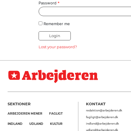
HISTORIE
Password
*
TEORI
Remember me
Lost your password?
SEKTIONER
KONTAKT
redaktion@arbejderen.dk
ARBEJDEREN MENER
FAGLIGT
fagligt@arbejderen.dk
indland@arbejderen.dk
INDLAND
UDLAND
KULTUR
udland@arbejderen.dk