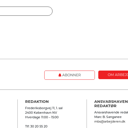
OM ARBEJ
ABONNER
REDAKTION
ANSVARSHAVE
REDAKTØR
Frederiksborgvej 11, 1. sal
Ansvarshavende redak
2400 København NV
Marc B. Sanganee
Hverdage 11:00 – 15:00
mbs@arbejderen.dk
Tlf: 30 20 55 20