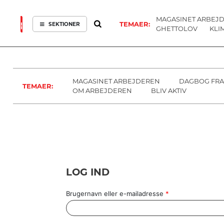
MAGASINET ARBEJ
TEMAER:
SEKTIONER
GHETTOLOV
KLI
ARBEJDEREN
SOUNDCLOUD
ABONNER
LOG IND
SEKTIONER
MENER
SEKTIONER
FAGLIGT
OM
INDLAND
ARBEJDEREN
MAGASINET ARBEJDEREN
DAGBOG FRA
TEMAER:
UDLAND
OM ARBEJDEREN
BLIV AKTIV
KULTUR
KALENDER
BLOGS
DEBAT
LOG IND
LÆSER
TIL
LÆSER
Brugernavn eller e-mailadresse
*
NAVNE