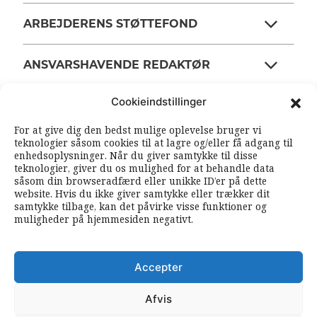
ARBEJDERENS STØTTEFOND
ANSVARSHAVENDE REDAKTØR
Cookieindstillinger
OM ARBEJDEREN
For at give dig den bedst mulige oplevelse bruger vi
teknologier såsom cookies til at lagre og/eller få adgang til
enhedsoplysninger. Når du giver samtykke til disse
RSS FEEDS
SOUNDCLOUD
teknologier, giver du os mulighed for at behandle data
såsom din browseradfærd eller unikke ID’er på dette
website. Hvis du ikke giver samtykke eller trækker dit
samtykke tilbage, kan det påvirke visse funktioner og
FØLG ARBEJDEREN
muligheder på hjemmesiden negativt.
|
|
Accepter
Afvis