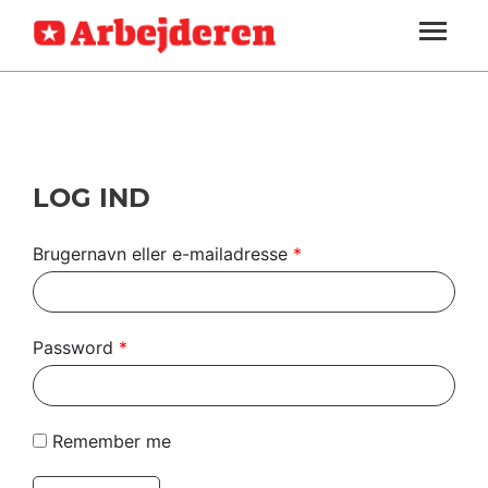
ARBEJDEREN
SOUNDCLOUD
LOG IND
ABONNER
MENER
SEKTIONER
FAGLIGT
OM
INDLAND
ARBEJDEREN
UDLAND
LOG IND
KULTUR
Brugernavn eller e-mailadresse
*
KALENDER
BLOGS
Password
*
DEBAT
LÆSER
Remember me
TIL
LÆSER