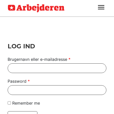
ARBEJDEREN
SOUNDCLOUD
LOG IND
ABONNER
MENER
SEKTIONER
FAGLIGT
OM
INDLAND
ARBEJDEREN
UDLAND
LOG IND
KULTUR
Brugernavn eller e-mailadresse
*
KALENDER
BLOGS
Password
*
DEBAT
LÆSER
Remember me
TIL
LÆSER