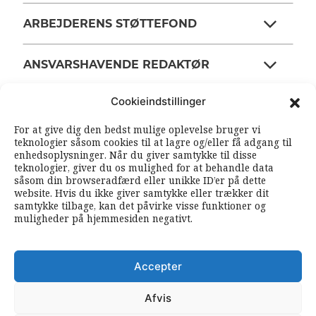
ARBEJDERENS STØTTEFOND
ANSVARSHAVENDE REDAKTØR
Cookieindstillinger
OM ARBEJDEREN
For at give dig den bedst mulige oplevelse bruger vi
teknologier såsom cookies til at lagre og/eller få adgang til
enhedsoplysninger. Når du giver samtykke til disse
RSS FEEDS
SOUNDCLOUD
teknologier, giver du os mulighed for at behandle data
såsom din browseradfærd eller unikke ID’er på dette
website. Hvis du ikke giver samtykke eller trækker dit
samtykke tilbage, kan det påvirke visse funktioner og
FØLG ARBEJDEREN
muligheder på hjemmesiden negativt.
|
|
Accepter
Afvis