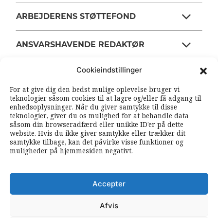
ARBEJDERENS STØTTEFOND
ANSVARSHAVENDE REDAKTØR
Cookieindstillinger
OM ARBEJDEREN
For at give dig den bedst mulige oplevelse bruger vi
teknologier såsom cookies til at lagre og/eller få adgang til
enhedsoplysninger. Når du giver samtykke til disse
RSS FEEDS
SOUNDCLOUD
teknologier, giver du os mulighed for at behandle data
såsom din browseradfærd eller unikke ID’er på dette
website. Hvis du ikke giver samtykke eller trækker dit
samtykke tilbage, kan det påvirke visse funktioner og
FØLG ARBEJDEREN
muligheder på hjemmesiden negativt.
|
|
Accepter
Afvis