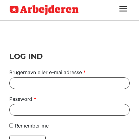
ARBEJDEREN
SOUNDCLOUD
LOG IND
ABONNER
MENER
SEKTIONER
FAGLIGT
OM
INDLAND
ARBEJDEREN
UDLAND
LOG IND
KULTUR
Brugernavn eller e-mailadresse
*
KALENDER
BLOGS
Password
*
DEBAT
LÆSER
Remember me
TIL
LÆSER