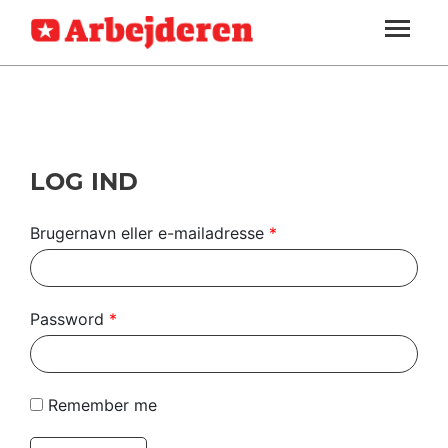
ARBEJDEREN
SOUNDCLOUD
LOG IND
ABONNER
MENER
SEKTIONER
FAGLIGT
OM
INDLAND
ARBEJDEREN
UDLAND
LOG IND
KULTUR
Brugernavn eller e-mailadresse
*
KALENDER
BLOGS
Password
*
DEBAT
LÆSER
Remember me
TIL
LÆSER