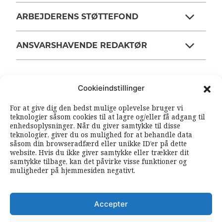
ARBEJDERENS STØTTEFOND
ANSVARSHAVENDE REDAKTØR
OM ARBEJDEREN
Cookieindstillinger
For at give dig den bedst mulige oplevelse bruger vi
RSS FEEDS
SOUNDCLOUD
teknologier såsom cookies til at lagre og/eller få adgang til
enhedsoplysninger. Når du giver samtykke til disse
teknologier, giver du os mulighed for at behandle data
såsom din browseradfærd eller unikke ID’er på dette
FØLG ARBEJDEREN
website. Hvis du ikke giver samtykke eller trækker dit
|
|
samtykke tilbage, kan det påvirke visse funktioner og
muligheder på hjemmesiden negativt.
Accepter