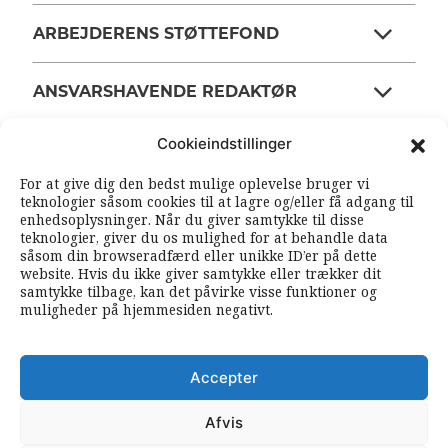
ARBEJDERENS STØTTEFOND
ANSVARSHAVENDE REDAKTØR
Cookieindstillinger
OM ARBEJDEREN
For at give dig den bedst mulige oplevelse bruger vi
teknologier såsom cookies til at lagre og/eller få adgang til
enhedsoplysninger. Når du giver samtykke til disse
RSS FEEDS
SOUNDCLOUD
teknologier, giver du os mulighed for at behandle data
såsom din browseradfærd eller unikke ID’er på dette
website. Hvis du ikke giver samtykke eller trækker dit
samtykke tilbage, kan det påvirke visse funktioner og
FØLG ARBEJDEREN
muligheder på hjemmesiden negativt.
|
|
Accepter
Afvis