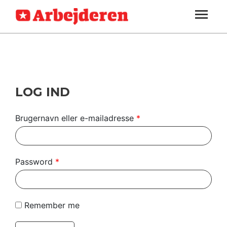
ARBEJDEREN
SOUNDCLOUD
LOG IND
ABONNER
MENER
SEKTIONER
FAGLIGT
OM
INDLAND
ARBEJDEREN
UDLAND
LOG IND
KULTUR
Brugernavn eller e-mailadresse
*
KALENDER
BLOGS
Password
*
DEBAT
LÆSER
Remember me
TIL
LÆSER