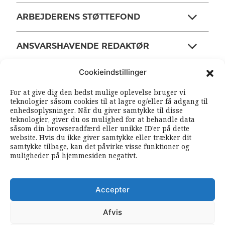
ARBEJDERENS STØTTEFOND
ANSVARSHAVENDE REDAKTØR
Cookieindstillinger
OM ARBEJDEREN
For at give dig den bedst mulige oplevelse bruger vi
teknologier såsom cookies til at lagre og/eller få adgang til
enhedsoplysninger. Når du giver samtykke til disse
RSS FEEDS
SOUNDCLOUD
teknologier, giver du os mulighed for at behandle data
såsom din browseradfærd eller unikke ID’er på dette
website. Hvis du ikke giver samtykke eller trækker dit
samtykke tilbage, kan det påvirke visse funktioner og
FØLG ARBEJDEREN
muligheder på hjemmesiden negativt.
|
|
Accepter
Afvis