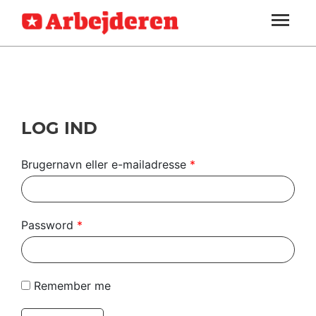
ARBEJDEREN
SOUNDCLOUD
LOG IND
ABONNER
MENER
SEKTIONER
FAGLIGT
OM
INDLAND
ARBEJDEREN
UDLAND
LOG IND
KULTUR
Brugernavn eller e-mailadresse
*
KALENDER
BLOGS
Password
*
DEBAT
LÆSER
Remember me
TIL
LÆSER