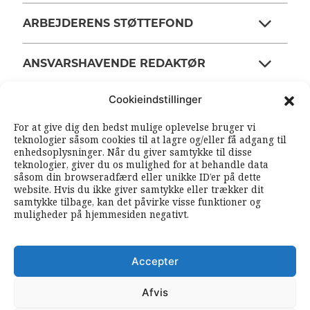
ARBEJDERENS STØTTEFOND
ANSVARSHAVENDE REDAKTØR
Cookieindstillinger
OM ARBEJDEREN
For at give dig den bedst mulige oplevelse bruger vi
teknologier såsom cookies til at lagre og/eller få adgang til
enhedsoplysninger. Når du giver samtykke til disse
RSS FEEDS
SOUNDCLOUD
teknologier, giver du os mulighed for at behandle data
såsom din browseradfærd eller unikke ID’er på dette
website. Hvis du ikke giver samtykke eller trækker dit
samtykke tilbage, kan det påvirke visse funktioner og
FØLG ARBEJDEREN
muligheder på hjemmesiden negativt.
|
|
Accepter
Afvis