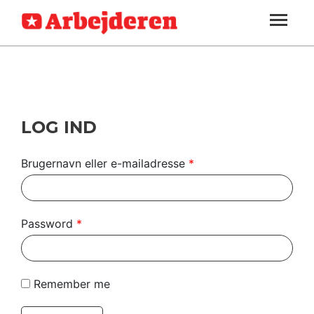
ARBEJDEREN
SOUNDCLOUD
LOG IND
ABONNER
MENER
SEKTIONER
FAGLIGT
OM
INDLAND
ARBEJDEREN
UDLAND
LOG IND
KULTUR
Brugernavn eller e-mailadresse
*
KALENDER
BLOGS
Password
*
DEBAT
LÆSER
Remember me
TIL
LÆSER