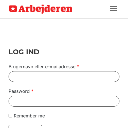
ARBEJDEREN
SOUNDCLOUD
LOG IND
ABONNER
MENER
SEKTIONER
FAGLIGT
OM
INDLAND
ARBEJDEREN
UDLAND
LOG IND
KULTUR
Brugernavn eller e-mailadresse
*
KALENDER
BLOGS
Password
*
DEBAT
LÆSER
Remember me
TIL
LÆSER