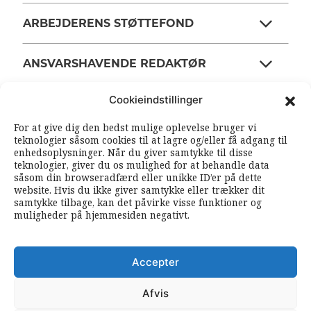
ARBEJDERENS STØTTEFOND
ANSVARSHAVENDE REDAKTØR
Cookieindstillinger
OM ARBEJDEREN
For at give dig den bedst mulige oplevelse bruger vi
teknologier såsom cookies til at lagre og/eller få adgang til
enhedsoplysninger. Når du giver samtykke til disse
RSS FEEDS
SOUNDCLOUD
teknologier, giver du os mulighed for at behandle data
såsom din browseradfærd eller unikke ID’er på dette
website. Hvis du ikke giver samtykke eller trækker dit
samtykke tilbage, kan det påvirke visse funktioner og
FØLG ARBEJDEREN
muligheder på hjemmesiden negativt.
|
|
Accepter
Afvis