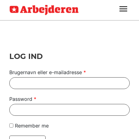
ARBEJDEREN
SOUNDCLOUD
LOG IND
ABONNER
MENER
SEKTIONER
FAGLIGT
OM
INDLAND
ARBEJDEREN
UDLAND
LOG IND
KULTUR
Brugernavn eller e-mailadresse
*
KALENDER
BLOGS
Password
*
DEBAT
LÆSER
Remember me
TIL
LÆSER