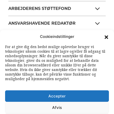
ARBEJDERENS STØTTEFOND
ANSVARSHAVENDE REDAKTØR
Cookieindstillinger
OM ARBEJDEREN
For at give dig den bedst mulige oplevelse bruger vi
teknologier såsom cookies til at lagre og/eller få adgang til
enhedsoplysninger. Når du giver samtykke til disse
RSS FEEDS
SOUNDCLOUD
teknologier, giver du os mulighed for at behandle data
såsom din browseradfærd eller unikke ID’er på dette
website. Hvis du ikke giver samtykke eller trækker dit
samtykke tilbage, kan det påvirke visse funktioner og
FØLG ARBEJDEREN
muligheder på hjemmesiden negativt.
|
|
Accepter
Afvis