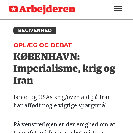
ARBEJDEREN
SOUNDCLOUD
LOG IND
ABONNER
MENER
SEKTIONER
FAGLIGT
BEGIVENHED
OM
INDLAND
ARBEJDEREN
OPLÆG OG DEBAT
UDLAND
KØBENHAVN:
KULTUR
Imperialisme, krig og
KALENDER
Iran
BLOGS
Israel og USAs krig/overfald på Iran
DEBAT
har affødt nogle vigtige spørgsmål.
LÆSER
TIL
På venstrefløjen er der enighed om at
LÆSER
tage afstand fra angrebet på Iran.