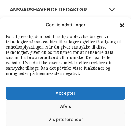
ANSVARSHAVENDE REDAKTØR
Cookieindstillinger
OM ARBEJDEREN
For at give dig den bedst mulige oplevelse bruger vi
teknologier såsom cookies til at lagre og/eller få adgang til
enhedsoplysninger. Når du giver samtykke til disse
RSS FEEDS
SOUNDCLOUD
teknologier, giver du os mulighed for at behandle data
såsom din browseradfærd eller unikke ID’er på dette
website. Hvis du ikke giver samtykke eller trækker dit
samtykke tilbage, kan det påvirke visse funktioner og
FØLG ARBEJDEREN
muligheder på hjemmesiden negativt.
|
|
Accepter
Afvis
Vis præferencer
© 2026 Arbejderen. Alle rettigheder forbeholdes.