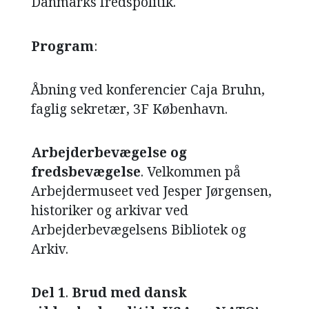
Danmarks fredspolitik.
NAVNE
Program
:
HISTORIE
TEORI
Åbning ved konferencier Caja Bruhn,
faglig sekretær, 3F København.
Arbejderbevægelse og
fredsbevægelse
. Velkommen på
Arbejdermuseet ved Jesper Jørgensen,
historiker og arkivar ved
Arbejderbevægelsens Bibliotek og
Arkiv.
Del 1
.
Brud med dansk