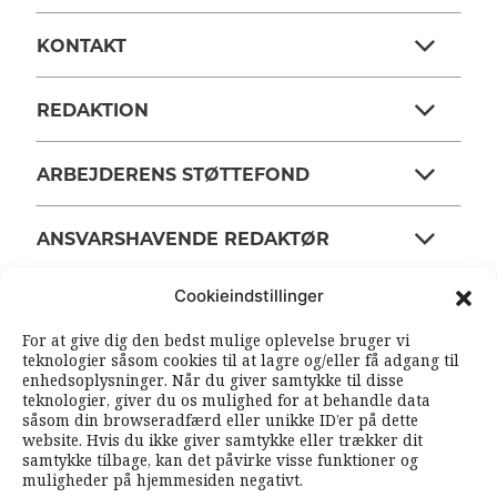
KONTAKT
REDAKTION
ARBEJDERENS STØTTEFOND
ANSVARSHAVENDE REDAKTØR
Cookieindstillinger
OM ARBEJDEREN
For at give dig den bedst mulige oplevelse bruger vi
teknologier såsom cookies til at lagre og/eller få adgang til
enhedsoplysninger. Når du giver samtykke til disse
RSS FEEDS
SOUNDCLOUD
teknologier, giver du os mulighed for at behandle data
såsom din browseradfærd eller unikke ID’er på dette
website. Hvis du ikke giver samtykke eller trækker dit
samtykke tilbage, kan det påvirke visse funktioner og
FØLG ARBEJDEREN
muligheder på hjemmesiden negativt.