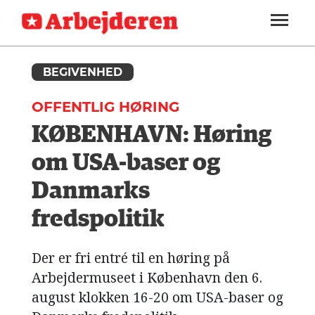
ARBEJDEREN
SOUNDCLOUD
LOG IND
ABONNER
MENER
SEKTIONER
FAGLIGT
BEGIVENHED
OM
INDLAND
ARBEJDEREN
OFFENTLIG HØRING
UDLAND
KØBENHAVN: Høring
KULTUR
om USA-baser og
KALENDER
Danmarks
BLOGS
fredspolitik
DEBAT
Der er fri entré til en høring på
LÆSER
Arbejdermuseet i København den 6.
TIL
august klokken 16-20 om USA-baser og
LÆSER