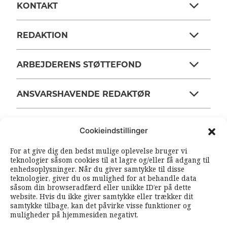
KONTAKT
REDAKTION
ARBEJDERENS STØTTEFOND
ANSVARSHAVENDE REDAKTØR
Cookieindstillinger
OM ARBEJDEREN
For at give dig den bedst mulige oplevelse bruger vi
teknologier såsom cookies til at lagre og/eller få adgang til
RSS FEEDS
SOUNDCLOUD
enhedsoplysninger. Når du giver samtykke til disse
teknologier, giver du os mulighed for at behandle data
såsom din browseradfærd eller unikke ID’er på dette
FØLG ARBEJDEREN
website. Hvis du ikke giver samtykke eller trækker dit
samtykke tilbage, kan det påvirke visse funktioner og
|
|
muligheder på hjemmesiden negativt.