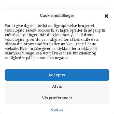
Cookieindstillinger
OM ARBEJDEREN
For at give dig den bedst mulige oplevelse bruger vi
teknologier såsom cookies til at lagre og/eller få adgang til
RSS FEEDS
SOUNDCLOUD
enhedsoplysninger. Når du giver samtykke til disse
teknologier, giver du os mulighed for at behandle data
såsom din browseradfærd eller unikke ID’er på dette
FØLG ARBEJDEREN
website. Hvis du ikke giver samtykke eller trækker dit
samtykke tilbage, kan det påvirke visse funktioner og
|
|
muligheder på hjemmesiden negativt.
Accepter
Afvis
Vis præferencer
© 2026 Arbejderen. Alle rettigheder forbeholdes.
Cookies