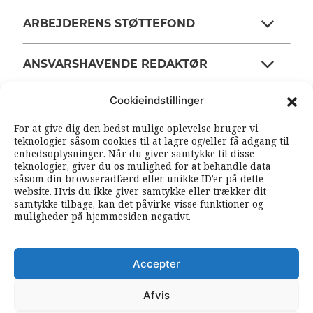
ARBEJDERENS STØTTEFOND
ANSVARSHAVENDE REDAKTØR
Cookieindstillinger
OM ARBEJDEREN
For at give dig den bedst mulige oplevelse bruger vi
teknologier såsom cookies til at lagre og/eller få adgang til
enhedsoplysninger. Når du giver samtykke til disse
RSS FEEDS
SOUNDCLOUD
teknologier, giver du os mulighed for at behandle data
såsom din browseradfærd eller unikke ID’er på dette
website. Hvis du ikke giver samtykke eller trækker dit
samtykke tilbage, kan det påvirke visse funktioner og
FØLG ARBEJDEREN
muligheder på hjemmesiden negativt.
|
|
Accepter
Afvis