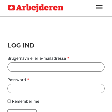
ARBEJDEREN
SOUNDCLOUD
LOG IND
ABONNER
MENER
SEKTIONER
FAGLIGT
OM
INDLAND
ARBEJDEREN
UDLAND
LOG IND
KULTUR
Brugernavn eller e-mailadresse
*
KALENDER
BLOGS
Password
*
DEBAT
LÆSER
Remember me
TIL
LÆSER