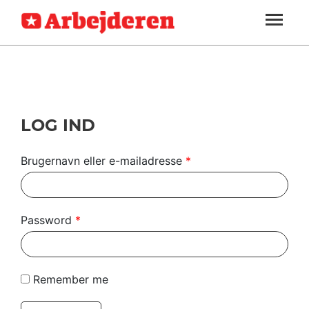
ARBEJDEREN
SOUNDCLOUD
LOG IND
ABONNER
MENER
SEKTIONER
FAGLIGT
OM
INDLAND
ARBEJDEREN
UDLAND
LOG IND
KULTUR
Brugernavn eller e-mailadresse
*
KALENDER
BLOGS
Password
*
DEBAT
LÆSER
Remember me
TIL
LÆSER