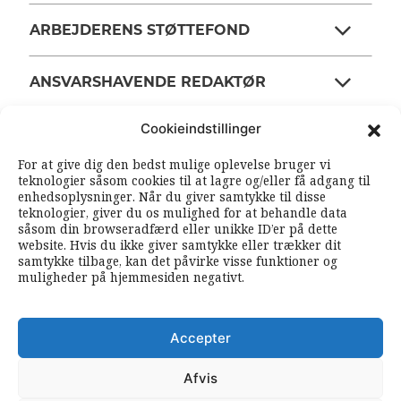
ARBEJDERENS STØTTEFOND
ANSVARSHAVENDE REDAKTØR
Cookieindstillinger
OM ARBEJDEREN
For at give dig den bedst mulige oplevelse bruger vi
teknologier såsom cookies til at lagre og/eller få adgang til
enhedsoplysninger. Når du giver samtykke til disse
RSS FEEDS
SOUNDCLOUD
teknologier, giver du os mulighed for at behandle data
såsom din browseradfærd eller unikke ID’er på dette
website. Hvis du ikke giver samtykke eller trækker dit
samtykke tilbage, kan det påvirke visse funktioner og
FØLG ARBEJDEREN
muligheder på hjemmesiden negativt.
|
|
Accepter
Afvis