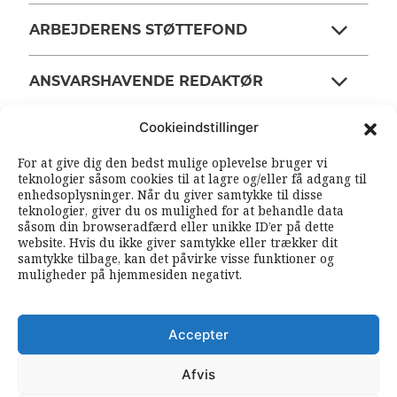
ARBEJDERENS STØTTEFOND
ANSVARSHAVENDE REDAKTØR
Cookieindstillinger
OM ARBEJDEREN
For at give dig den bedst mulige oplevelse bruger vi
teknologier såsom cookies til at lagre og/eller få adgang til
enhedsoplysninger. Når du giver samtykke til disse
RSS FEEDS
SOUNDCLOUD
teknologier, giver du os mulighed for at behandle data
såsom din browseradfærd eller unikke ID’er på dette
website. Hvis du ikke giver samtykke eller trækker dit
samtykke tilbage, kan det påvirke visse funktioner og
FØLG ARBEJDEREN
muligheder på hjemmesiden negativt.
|
|
Accepter
Afvis