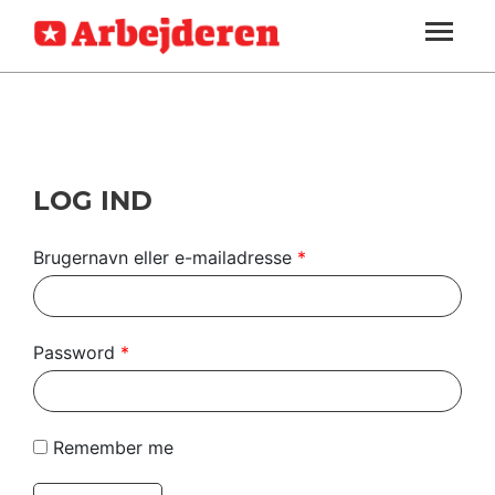
ARBEJDEREN
SOUNDCLOUD
LOG IND
ABONNER
MENER
SEKTIONER
FAGLIGT
OM
INDLAND
ARBEJDEREN
UDLAND
LOG IND
KULTUR
Brugernavn eller e-mailadresse
*
KALENDER
BLOGS
Password
*
DEBAT
LÆSER
Remember me
TIL
LÆSER